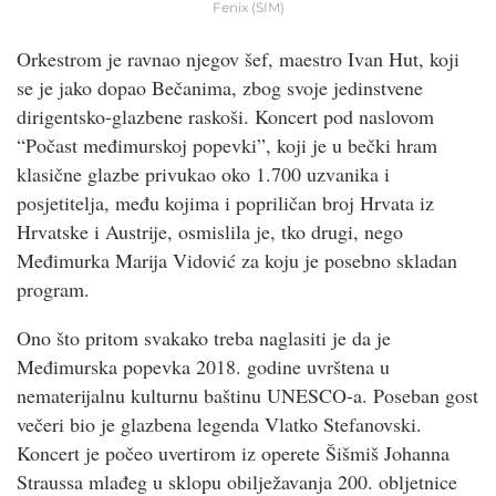
Fenix (SIM)
Orkestrom je ravnao njegov šef, maestro Ivan Hut, koji
se je jako dopao Bečanima, zbog svoje jedinstvene
dirigentsko-glazbene raskoši. Koncert pod naslovom
“Počast međimurskoj popevki”, koji je u bečki hram
klasične glazbe privukao oko 1.700 uzvanika i
posjetitelja, među kojima i popriličan broj Hrvata iz
Hrvatske i Austrije, osmislila je, tko drugi, nego
Međimurka Marija Vidović za koju je posebno skladan
program.
Ono što pritom svakako treba naglasiti je da je
Međimurska popevka 2018. godine uvrštena u
nematerijalnu kulturnu baštinu UNESCO-a. Poseban gost
večeri bio je glazbena legenda Vlatko Stefanovski.
Koncert je počeo uvertirom iz operete Šišmiš Johanna
Straussa mlađeg u sklopu obilježavanja 200. obljetnice