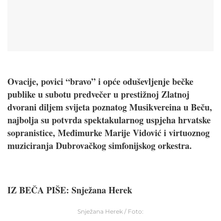
Ovacije, povici “bravo” i opće oduševljenje bečke
publike u subotu predvečer u prestižnoj Zlatnoj
dvorani diljem svijeta poznatog Musikvereina u Beču,
najbolja su potvrda spektakularnog uspjeha hrvatske
sopranistice, Međimurke Marije Vidović i virtuoznog
muziciranja Dubrovačkog simfonijskog orkestra.
IZ BEČA PIŠE: Snježana Herek
Snježana Herek / Foto: