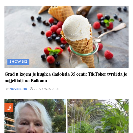
SHOWBIZ
Grad u kojem je kuglica sladoleda 35 centi: TikToker tvrdi da je
najjeftiniji na Balkanu
BY
NOVINE.HR
22. SRPNJA 2026.