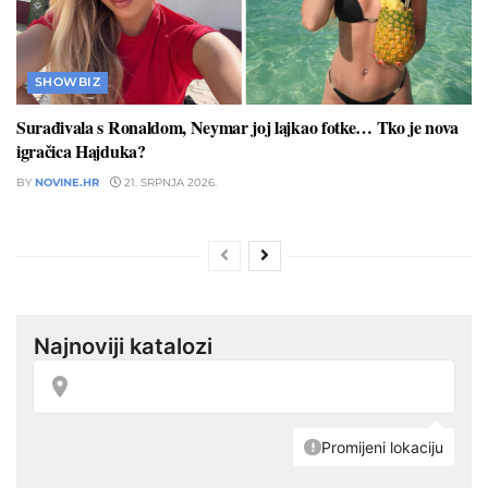
SHOWBIZ
Surađivala s Ronaldom, Neymar joj lajkao fotke… Tko je nova
igračica Hajduka?
BY
NOVINE.HR
21. SRPNJA 2026.