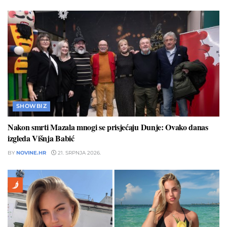
SHOWBIZ
Nakon smrti Mazala mnogi se prisjećaju Dunje: Ovako danas
izgleda Višnja Babić
BY
NOVINE.HR
21. SRPNJA 2026.