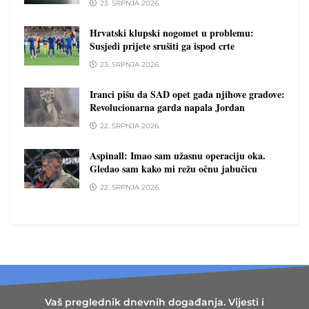
23. SRPNJA 2026.
Hrvatski klupski nogomet u problemu:
Susjedi prijete srušiti ga ispod crte
23. SRPNJA 2026.
Iranci pišu da SAD opet gađa njihove gradove:
Revolucionarna garda napala Jordan
22. SRPNJA 2026.
Aspinall: Imao sam užasnu operaciju oka.
Gledao sam kako mi režu očnu jabučicu
22. SRPNJA 2026.
Vaš preglednik dnevnih događanja. Vijesti i