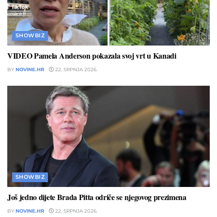
SHOWBIZ
VIDEO Pamela Anderson pokazala svoj vrt u Kanadi
BY
NOVINE.HR
22. SRPNJA 2026.
SHOWBIZ
Još jedno dijete Brada Pitta odriče se njegovog prezimena
BY
NOVINE.HR
22. SRPNJA 2026.