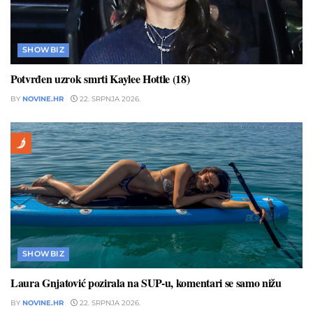
SHOWBIZ
Potvrđen uzrok smrti Kaylee Hottle (18)
BY
NOVINE.HR
22. SRPNJA 2026.
SHOWBIZ
Laura Gnjatović pozirala na SUP-u, komentari se samo nižu
BY
NOVINE.HR
22. SRPNJA 2026.