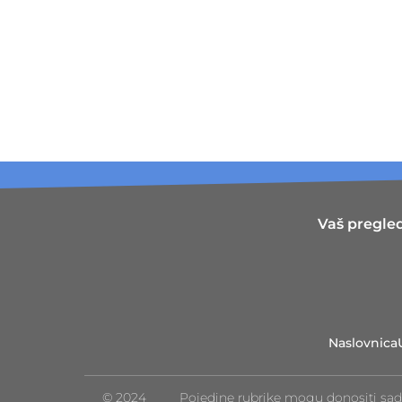
Vaš pregled
Naslovnica
© 2024
Pojedine rubrike mogu donositi sad