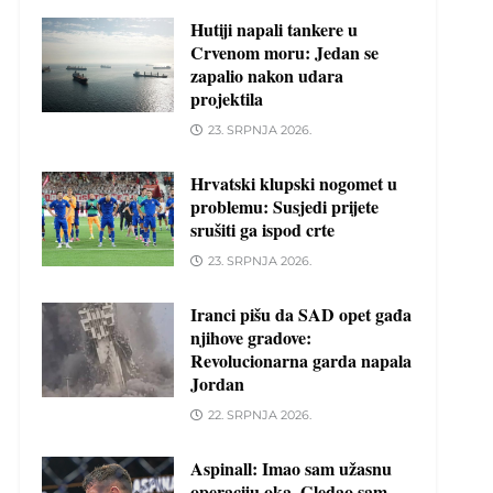
Hutiji napali tankere u
Crvenom moru: Jedan se
zapalio nakon udara
projektila
23. SRPNJA 2026.
Hrvatski klupski nogomet u
problemu: Susjedi prijete
srušiti ga ispod crte
23. SRPNJA 2026.
Iranci pišu da SAD opet gađa
njihove gradove:
Revolucionarna garda napala
Jordan
22. SRPNJA 2026.
Aspinall: Imao sam užasnu
operaciju oka. Gledao sam