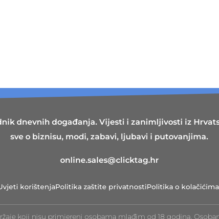
nik dnevnih događanja. Vijesti i zanimljivosti iz Hrvatsk
sve o biznisu, modi, zabavi, ljubavi i putovanjima.
online.sales@clicktag.hr
Uvjeti korištenja
Politika zaštite privatnosti
Politika o kolačićima
ržaje koji nisu primjereni osobama mlađim od 18 godina. Osoba