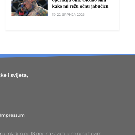
kako mi režu očnu jabučicu
22. SRPNJA 2026.
e i svijeta,
Impressum
ma mlađim od 18 godina savjetuje se posjet ovim