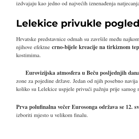
izdvajaju kao jedno od najvećih iznenađenja natjecanj
Lelekice privukle pogle
Hrvatske predstavnice odmah su završile među najkome
crno-bijele kreacije na tirkiznom te
njihove efektne
kostimima.
Eurovizijska atmosfera u Beču posljednjih dana 
zone za pojedine države. Jedan od njih posebno navija
koliko su Lelekice uspjele privući pažnju prije samog 
Prva polufinalna večer Eurosonga održava se 12. s
izboriti mjesto u velikom finalu.