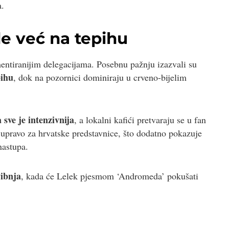
a.
de već na tepihu
ntiranijim delegacijama. Posebnu pažnju izazvali su
pihu
, dok na pozornici dominiraju u crveno-bijelim
sve je intenzivnija
, a lokalni kafići pretvaraju se u fan
 upravo za hrvatske predstavnice, što dodatno pokazuje
nastupa.
vibnja
, kada će Lelek pjesmom ‘Andromeda’ pokušati