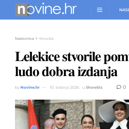
NAS
Naslovnica
Showbiz
Lelekice stvorile pom
ludo dobra izdanja
0
by
Novine.hr
10. svibnja 2026.
u
Showbiz