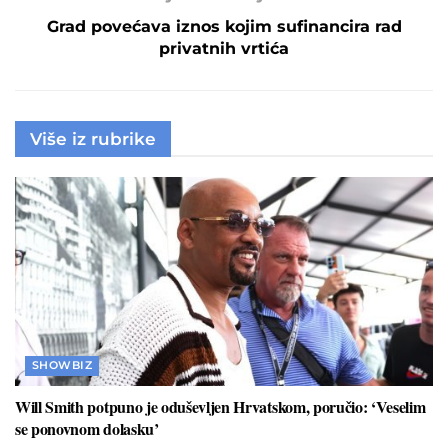
Grad povećava iznos kojim sufinancira rad
privatnih vrtića
Više iz rubrike
SHOWBIZ
Will Smith potpuno je oduševljen Hrvatskom, poručio: ‘Veselim
se ponovnom dolasku’