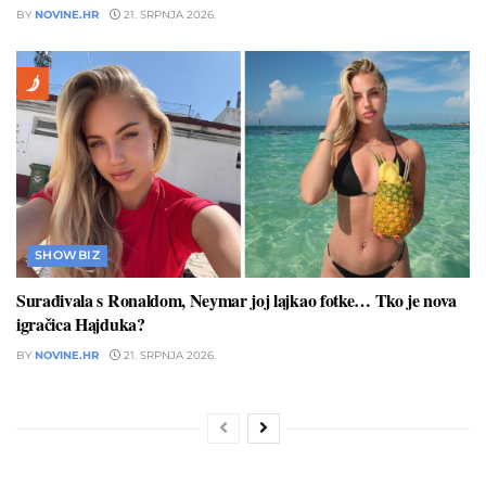
BY
NOVINE.HR
21. SRPNJA 2026.
SHOWBIZ
Surađivala s Ronaldom, Neymar joj lajkao fotke… Tko je nova
igračica Hajduka?
BY
NOVINE.HR
21. SRPNJA 2026.