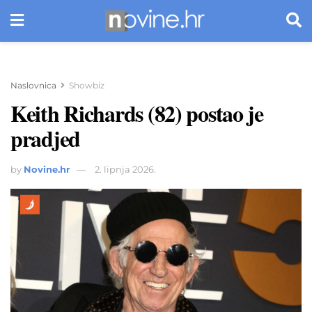
Naslovnica
Showbiz
Keith Richards (82) postao je
pradjed
by
Novine.hr
2. lipnja 2026.