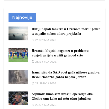
Najnovije
Hutiji napali tankere u Crvenom moru: Jedan
se zapalio nakon udara projektila
23. SRPNJA 2026.
Hrvatski klupski nogomet u problemu:
Susjedi prijete srušiti ga ispod crte
23. SRPNJA 2026.
Iranci pišu da SAD opet gađa njihove gradove:
Revolucionarna garda napala Jordan
22. SRPNJA 2026.
Aspinall: Imao sam užasnu operaciju oka.
Gledao sam kako mi režu očnu jabučicu
22. SRPNJA 2026.