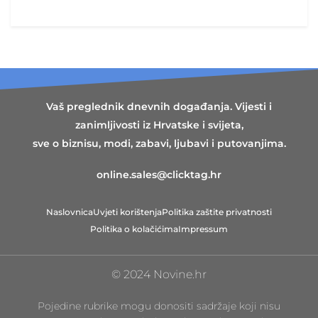
Vaš preglednik dnevnih događanja. Vijesti i
zanimljivosti iz Hrvatske i svijeta,
sve o biznisu, modi, zabavi, ljubavi i putovanjima.
online.sales@clicktag.hr
Naslovnica
Uvjeti korištenja
Politika zaštite privatnosti
Politika o kolačićima
Impressum
© 2024 Novine.hr
Pojedine rubrike mogu donositi sadržaje koji nisu