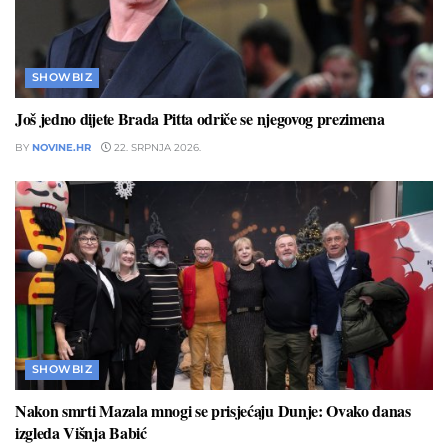
SHOWBIZ
Još jedno dijete Brada Pitta odriče se njegovog prezimena
BY
NOVINE.HR
22. SRPNJA 2026.
SHOWBIZ
Nakon smrti Mazala mnogi se prisjećaju Dunje: Ovako danas
izgleda Višnja Babić