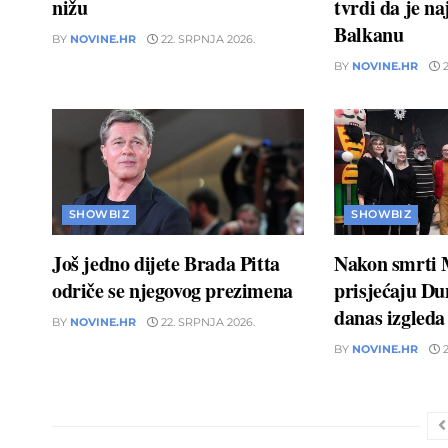
nižu
tvrdi da je naj
Balkanu
BY
NOVINE.HR
22. SRPNJA 2026.
BY
NOVINE.HR
2
SHOWBIZ
SHOWBIZ
Još jedno dijete Brada Pitta
Nakon smrti 
odriče se njegovog prezimena
prisjećaju D
danas izgleda
BY
NOVINE.HR
22. SRPNJA 2026.
BY
NOVINE.HR
2