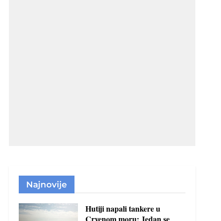
Najnovije
Hutiji napali tankere u
Crvenom moru: Jedan se