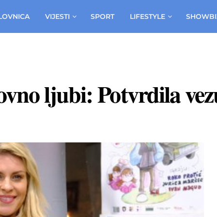
LOVNICA
VIJESTI
SPORT
LIFESTYLE
SHOWBI
no ljubi: Potvrdila ve