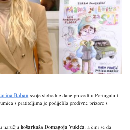
arina Baban
svoje slobodne dane provodi u Portugalu i
umica s pratiteljima je podijelila predivne prizore s
košarkaša Domagoja Vukića
 u naručju
, a čini se da