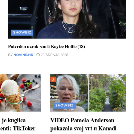
SHOWBIZ
Potvrđen uzrok smrti Kaylee Hottle (18)
BY
NOVINE.HR
22. SRPNJA 2026.
SHOWBIZ
je kuglica
VIDEO Pamela Anderson
centi: TikToker
pokazala svoj vrt u Kanadi