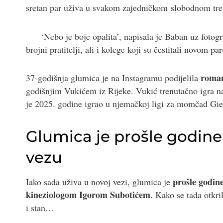
sretan par uživa u svakom zajedničkom slobodnom tr
‘Nebo je boje opalita’, napisala je Baban uz fotog
brojni pratitelji, ali i kolege koji su čestitali novom par
roman
37-godišnja glumica je na Instagramu podijelila
godišnjim Vukićem iz Rijeke. Vukić trenutačno igra 
je 2025. godine igrao u njemačkoj ligi za momčad Gie
Glumica je prošle godin
vezu
prošle godine
Iako sada uživa u novoj vezi, glumica je
kineziologom Igorom Subotićem
. Kako se tada otkri
i stan…