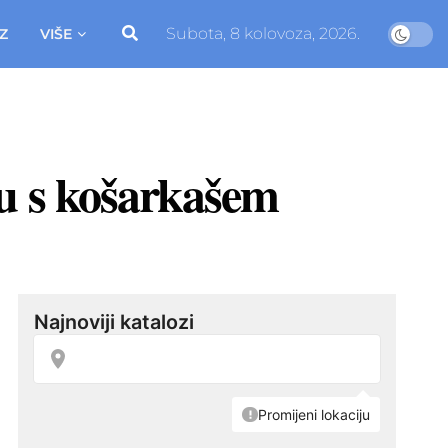
Subota, 8 kolovoza, 2026.
Z
VIŠE
zu s košarkašem