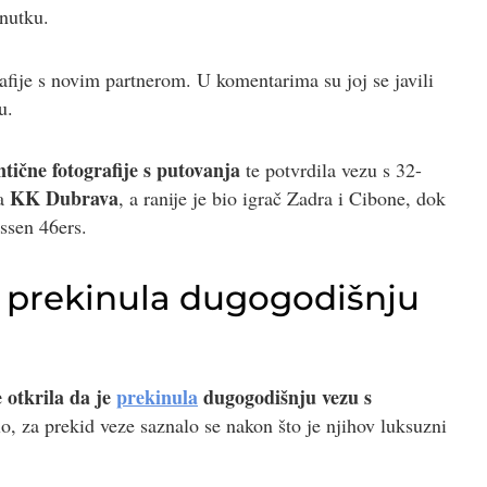
enutku.
rafije s novim partnerom. U komentarima su joj se javili
u.
tične fotografije s putovanja
te potvrdila vezu s 32-
KK Dubrava
na
, a ranije je bio igrač Zadra i Cibone, dok
ssen 46ers.
e prekinula dugogodišnju
 otkrila da je
prekinula
dugogodišnju vezu s
lo, za prekid veze saznalo se nakon što je njihov luksuzni