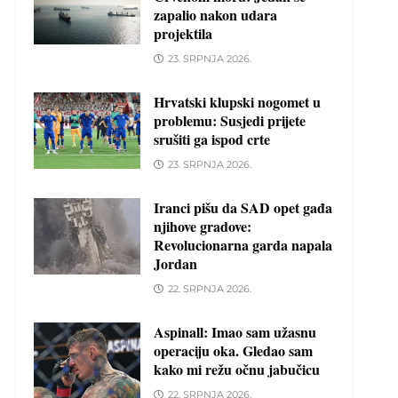
zapalio nakon udara
projektila
23. SRPNJA 2026.
Hrvatski klupski nogomet u
problemu: Susjedi prijete
srušiti ga ispod crte
23. SRPNJA 2026.
Iranci pišu da SAD opet gađa
njihove gradove:
Revolucionarna garda napala
Jordan
22. SRPNJA 2026.
Aspinall: Imao sam užasnu
operaciju oka. Gledao sam
kako mi režu očnu jabučicu
22. SRPNJA 2026.