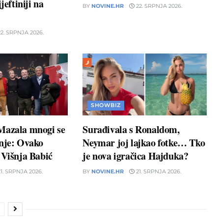
jeftiniji na
BY
NOVINE.HR
22. SRPNJA 2026.
2. SRPNJA 2026.
SHOWBIZ
Mazala mnogi se
Surađivala s Ronaldom,
unje: Ovako
Neymar joj lajkao fotke… Tko
 Višnja Babić
je nova igračica Hajduka?
1. SRPNJA 2026.
BY
NOVINE.HR
21. SRPNJA 2026.