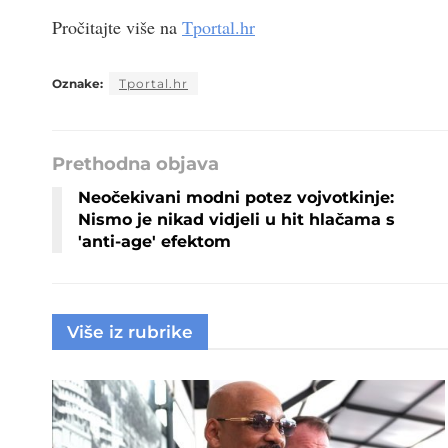
Pročitajte više na
Tportal.hr
Oznake:
Tportal.hr
Prethodna objava
Neočekivani modni potez vojvotkinje:
Nismo je nikad vidjeli u hit hlačama s
'anti-age' efektom
Više iz rubrike