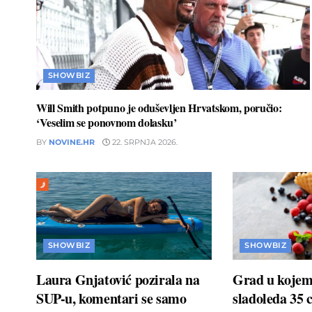
SHOWBIZ
Will Smith potpuno je oduševljen Hrvatskom, poručio:
‘Veselim se ponovnom dolasku’
BY
NOVINE.HR
22. SRPNJA 2026.
SHOWBIZ
SHOWBIZ
Laura Gnjatović pozirala na
Grad u kojem 
SUP-u, komentari se samo
sladoleda 35 