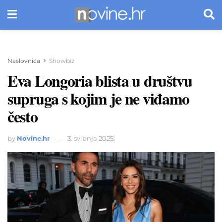
Naslovnica
Showbiz
Eva Longoria blista u društvu
supruga s kojim je ne viđamo
često
by
Novine.hr
3. svibnja 2025.