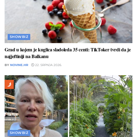
SHOWBIZ
Grad u kojem je kuglica sladoleda 35 centi: TikToker tvrdi da je
najjeftiniji na Balkanu
BY
NOVINE.HR
22. SRPNJA 2026.
SHOWBIZ