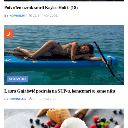
Potvrđen uzrok smrti Kaylee Hottle (18)
BY
NOVINE.HR
22. SRPNJA 2026.
SHOWBIZ
Laura Gnjatović pozirala na SUP-u, komentari se samo nižu
BY
NOVINE.HR
22. SRPNJA 2026.