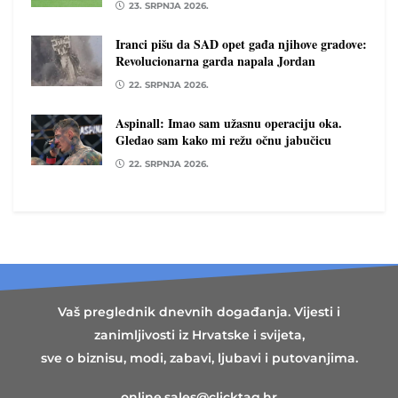
23. SRPNJA 2026.
Iranci pišu da SAD opet gađa njihove gradove:
Revolucionarna garda napala Jordan
22. SRPNJA 2026.
Aspinall: Imao sam užasnu operaciju oka.
Gledao sam kako mi režu očnu jabučicu
22. SRPNJA 2026.
Vaš preglednik dnevnih događanja. Vijesti i
zanimljivosti iz Hrvatske i svijeta,
sve o biznisu, modi, zabavi, ljubavi i putovanjima.
online.sales@clicktag.hr