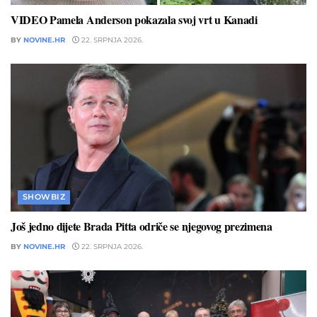
VIDEO Pamela Anderson pokazala svoj vrt u Kanadi
BY
NOVINE.HR
22. SRPNJA 2026.
SHOWBIZ
Još jedno dijete Brada Pitta odriče se njegovog prezimena
BY
NOVINE.HR
22. SRPNJA 2026.