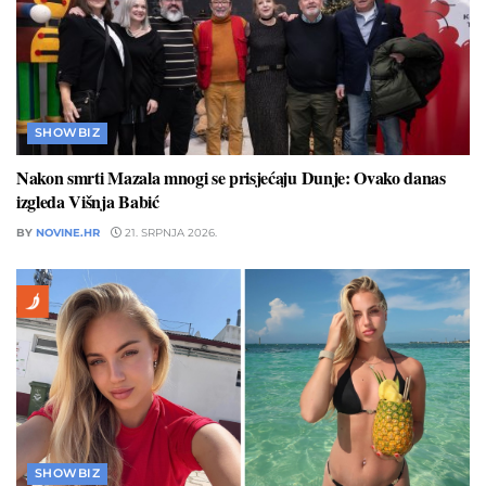
SHOWBIZ
Nakon smrti Mazala mnogi se prisjećaju Dunje: Ovako danas
izgleda Višnja Babić
BY
NOVINE.HR
21. SRPNJA 2026.
SHOWBIZ