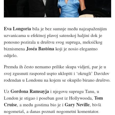
Eva Longoria
bila je bez sumnje među najzapaženijim
uzvanicama u efektnoj plavoj satenskoj haljini dok je
ponosno pozirala u društvu svog supruga, meksičkog
Joséa Bastóna
biznismena
koji je nosio elegantno
odijelo.
Premda ih često nemamo prilike skupa vidjeti, par je u
svoj zgusnuti raspored uspio uklopiti i ‘okrugli’ Davidov
rođendan u Londonu na kojem se okupilo birano društvo.
Gordona Ramsayja
Uz
i njegovu suprugu Tanu, u
Tom
London je stigao i poseban gost iz Hollywooda,
Cruise
Gary Neville
, a među gostima bio je i
, bivši
nogometaš, a danas poznati nogometni komentator.