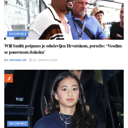
SHOWBIZ
Will Smith potpuno je oduševljen Hrvatskom, poručio: ‘Veselim
se ponovnom dolasku’
BY
NOVINE.HR
22. SRPNJA 2026.
SHOWBIZ