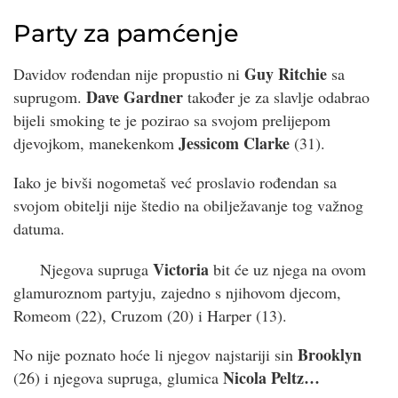
Party za pamćenje
Guy Ritchie
Davidov rođendan nije propustio ni
sa
Dave Gardner
suprugom.
također je za slavlje odabrao
bijeli smoking te je pozirao sa svojom prelijepom
Jessicom Clarke
djevojkom, manekenkom
(31).
Iako je bivši nogometaš već proslavio rođendan sa
svojom obitelji nije štedio na obilježavanje tog važnog
datuma.
Victoria
Njegova supruga
bit će uz njega na ovom
glamuroznom partyju, zajedno s njihovom djecom,
Romeom (22), Cruzom (20) i Harper (13).
Brooklyn
No nije poznato hoće li njegov najstariji sin
Nicola Peltz…
(26) i njegova supruga, glumica