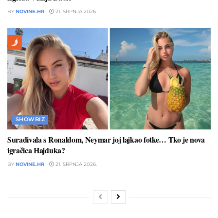
BY
NOVINE.HR
21. SRPNJA 2026.
SHOWBIZ
Surađivala s Ronaldom, Neymar joj lajkao fotke… Tko je nova
igračica Hajduka?
BY
NOVINE.HR
21. SRPNJA 2026.