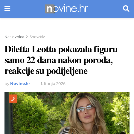
Naslovnica
Showbiz
Diletta Leotta pokazala figuru
samo 22 dana nakon poroda,
reakcije su podijeljene
by
Novine.hr
1. lipnja 2026.