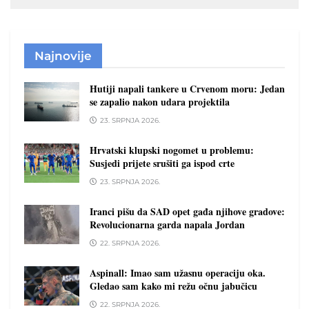
Najnovije
Hutiji napali tankere u Crvenom moru: Jedan
se zapalio nakon udara projektila
23. SRPNJA 2026.
Hrvatski klupski nogomet u problemu:
Susjedi prijete srušiti ga ispod crte
23. SRPNJA 2026.
Iranci pišu da SAD opet gađa njihove gradove:
Revolucionarna garda napala Jordan
22. SRPNJA 2026.
Aspinall: Imao sam užasnu operaciju oka.
Gledao sam kako mi režu očnu jabučicu
22. SRPNJA 2026.