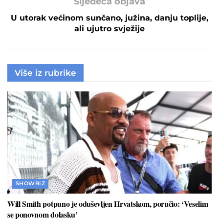
Sljedeća objava
U utorak većinom sunčano, južina, danju toplije,
ali ujutro svježije
Više iz rubrike
SHOWBIZ
Will Smith potpuno je oduševljen Hrvatskom, poručio: ‘Veselim
se ponovnom dolasku’