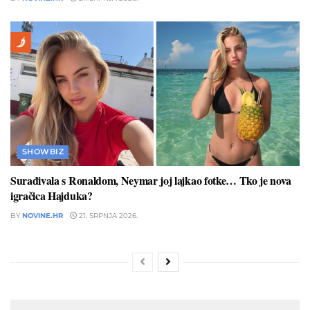
SHOWBIZ
Surađivala s Ronaldom, Neymar joj lajkao fotke… Tko je nova
igračica Hajduka?
BY
NOVINE.HR
21. SRPNJA 2026.