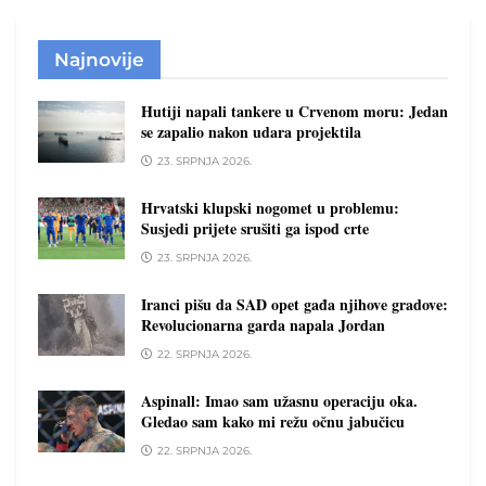
Najnovije
Hutiji napali tankere u Crvenom moru: Jedan
se zapalio nakon udara projektila
23. SRPNJA 2026.
Hrvatski klupski nogomet u problemu:
Susjedi prijete srušiti ga ispod crte
23. SRPNJA 2026.
Iranci pišu da SAD opet gađa njihove gradove:
Revolucionarna garda napala Jordan
22. SRPNJA 2026.
Aspinall: Imao sam užasnu operaciju oka.
Gledao sam kako mi režu očnu jabučicu
22. SRPNJA 2026.