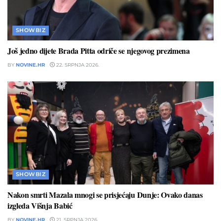
SHOWBIZ
Još jedno dijete Brada Pitta odriče se njegovog prezimena
BY
NOVINE.HR
22. SRPNJA 2026.
SHOWBIZ
Nakon smrti Mazala mnogi se prisjećaju Dunje: Ovako danas
izgleda Višnja Babić
BY
NOVINE.HR
21. SRPNJA 2026.