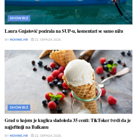
SHOWBIZ
Laura Gnjatović pozirala na SUP-u, komentari se samo nižu
BY
NOVINE.HR
22. SRPNJA 2026.
SHOWBIZ
Grad u kojem je kuglica sladoleda 35 centi: TikToker tvrdi da je
najjeftiniji na Balkanu
BY
NOVINE.HR
22. SRPNJA 2026.