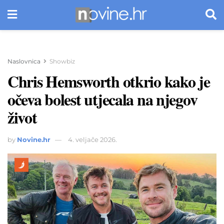
Naslovnica
Showbiz
Chris Hemsworth otkrio kako je
očeva bolest utjecala na njegov
život
by
Novine.hr
4. veljače 2026.