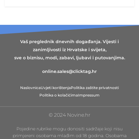
Vaš preglednik dnevnih događanja. Vijesti i
zanimljivosti iz Hrvatske i svijeta,
sve o biznisu, modi, zabavi, ljubavi i putovanjima.
online.sales@clicktag.hr
Naslovnica
Uvjeti korištenja
Politika zaštite privatnosti
Politika o kolačićima
Impressum
© 2024 Novine.hr
Pojedine rubrike mogu donositi sadržaje koji nisu
primjereni osobama mlađim od 18 godina. Osobama