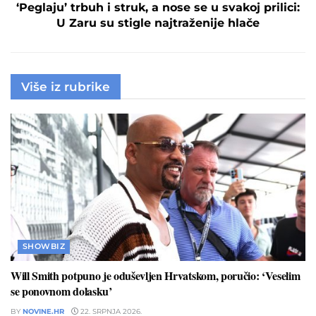
‘Peglaju’ trbuh i struk, a nose se u svakoj prilici:
U Zaru su stigle najtraženije hlače
Više iz rubrike
SHOWBIZ
Will Smith potpuno je oduševljen Hrvatskom, poručio: ‘Veselim
se ponovnom dolasku’
BY
NOVINE.HR
22. SRPNJA 2026.