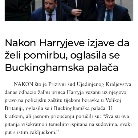
Nakon Harryjeve izjave da
želi pomirbu, oglasila se
Buckinghamska palača
NAKON što je Prizivni sud Ujedinjenog Kraljevstva
danas odbacio žalbu princa Harryja vezanu uz njegovo
pravo na policijsku zaštitu tijekom boravka u Velikoj
Britaniji, oglasila se i Buckinghamška palača. U
kratkom, ali jasnom priopćenju poručili su: “Sva su ova
pitanja višekratno i temeljito ispitana na sudovima, svaki
put s istim zaključkom.”