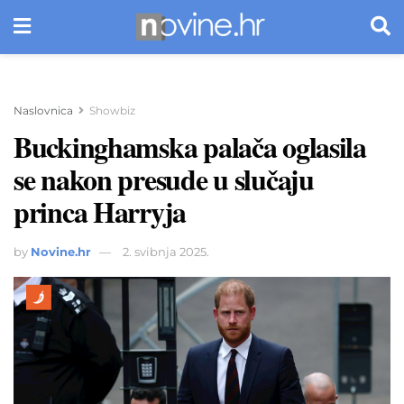
Naslovnica
Showbiz
Buckinghamska palača oglasila
se nakon presude u slučaju
princa Harryja
by
Novine.hr
2. svibnja 2025.