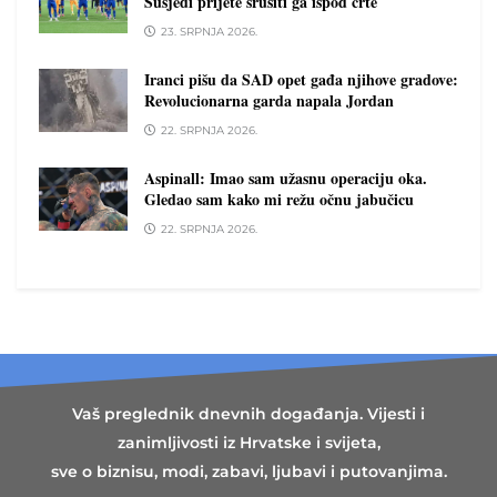
Susjedi prijete srušiti ga ispod crte
23. SRPNJA 2026.
Iranci pišu da SAD opet gađa njihove gradove:
Revolucionarna garda napala Jordan
22. SRPNJA 2026.
Aspinall: Imao sam užasnu operaciju oka.
Gledao sam kako mi režu očnu jabučicu
22. SRPNJA 2026.
Vaš preglednik dnevnih događanja. Vijesti i
zanimljivosti iz Hrvatske i svijeta,
sve o biznisu, modi, zabavi, ljubavi i putovanjima.