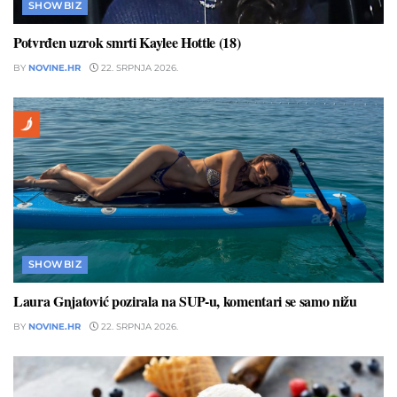
SHOWBIZ
Potvrđen uzrok smrti Kaylee Hottle (18)
BY
NOVINE.HR
22. SRPNJA 2026.
SHOWBIZ
Laura Gnjatović pozirala na SUP-u, komentari se samo nižu
BY
NOVINE.HR
22. SRPNJA 2026.