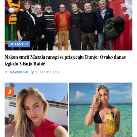
SHOWBIZ
Nakon smrti Mazala mnogi se prisjećaju Dunje: Ovako danas
izgleda Višnja Babić
BY
NOVINE.HR
21. SRPNJA 2026.