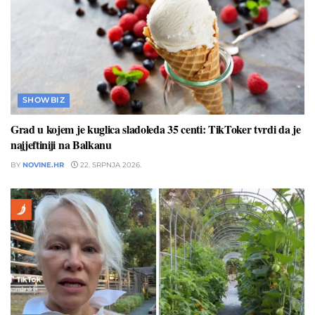
SHOWBIZ
Grad u kojem je kuglica sladoleda 35 centi: TikToker tvrdi da je
najjeftiniji na Balkanu
BY
NOVINE.HR
22. SRPNJA 2026.