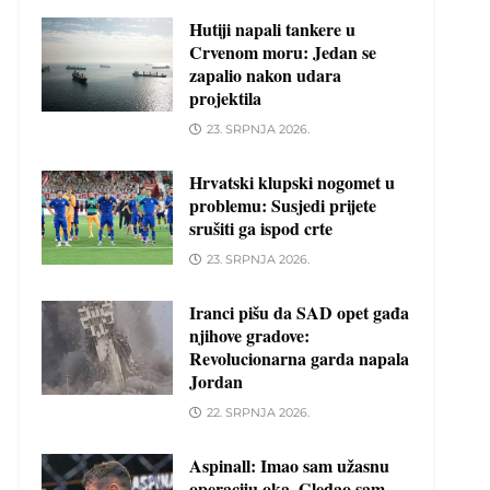
Hutiji napali tankere u
Crvenom moru: Jedan se
zapalio nakon udara
projektila
23. SRPNJA 2026.
Hrvatski klupski nogomet u
problemu: Susjedi prijete
srušiti ga ispod crte
23. SRPNJA 2026.
Iranci pišu da SAD opet gađa
njihove gradove:
Revolucionarna garda napala
Jordan
22. SRPNJA 2026.
Aspinall: Imao sam užasnu
operaciju oka. Gledao sam