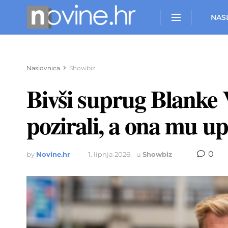
NAS
Naslovnica
Showbiz
Bivši suprug Blanke 
pozirali, a ona mu up
0
by
Novine.hr
1. lipnja 2026.
u
Showbiz