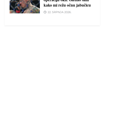
kako mi režu očnu jabučicu
22. SRPNJA 2026.