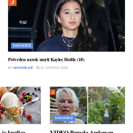
SHOWBIZ
Potvrđen uzrok smrti Kaylee Hottle (18)
BY
NOVINE.HR
22. SRPNJA 2026.
SHOWBIZ
je kuglica
VIDEO Pamela Anderson