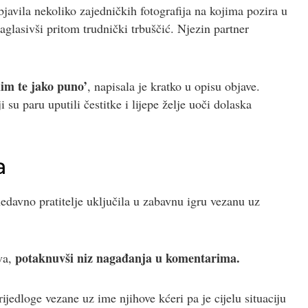
javila nekoliko zajedničkih fotografija na kojima pozira u
glasivši pritom trudnički trbuščić. Njezin partner
im te jako puno’
, napisala je kratko u opisu objave.
i su paru uputili čestitke i lijepe želje uoči dolaska
a
nedavno pratitelje uključila u zabavnu igru vezanu uz
potaknuvši niz nagađanja u komentarima.
va,
jedloge vezane uz ime njihove kćeri pa je cijelu situaciju