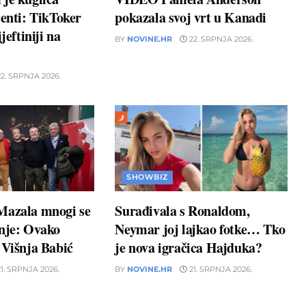
centi: TikToker
pokazala svoj vrt u Kanadi
jeftiniji na
BY
NOVINE.HR
22. SRPNJA 2026.
2. SRPNJA 2026.
SHOWBIZ
Mazala mnogi se
Surađivala s Ronaldom,
unje: Ovako
Neymar joj lajkao fotke… Tko
 Višnja Babić
je nova igračica Hajduka?
1. SRPNJA 2026.
BY
NOVINE.HR
21. SRPNJA 2026.