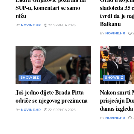
SUP-u, komentari se samo
sladoleda 35 
nižu
tvrdi da je naj
Balkanu
BY
NOVINE.HR
22. SRPNJA 2026.
BY
NOVINE.HR
2
SHOWBIZ
SHOWBIZ
Još jedno dijete Brada Pitta
Nakon smrti 
odriče se njegovog prezimena
prisjećaju D
danas izgleda
BY
NOVINE.HR
22. SRPNJA 2026.
BY
NOVINE.HR
2