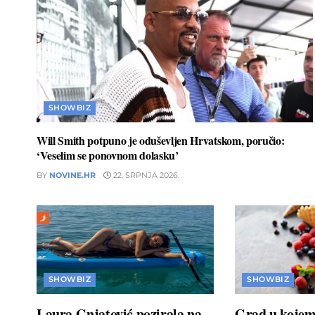
SHOWBIZ
Will Smith potpuno je oduševljen Hrvatskom, poručio:
‘Veselim se ponovnom dolasku’
BY
NOVINE.HR
22. SRPNJA 2026.
SHOWBIZ
SHOWBIZ
Laura Gnjatović pozirala na
Grad u kojem 