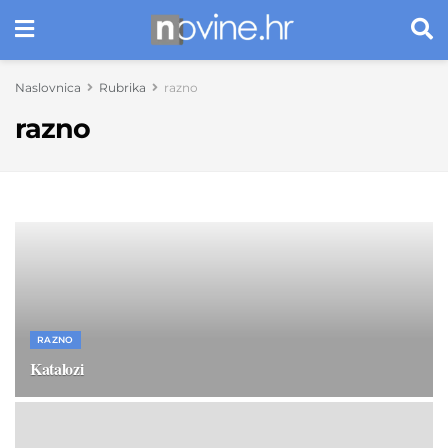
Naslovnica
Rubrika
razno
razno
RAZNO
Katalozi
6. STUDENOGA 2025.