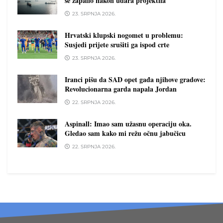
se zapalio nakon udara projektila
23. SRPNJA 2026.
Hrvatski klupski nogomet u problemu:
Susjedi prijete srušiti ga ispod crte
23. SRPNJA 2026.
Iranci pišu da SAD opet gađa njihove gradove:
Revolucionarna garda napala Jordan
22. SRPNJA 2026.
Aspinall: Imao sam užasnu operaciju oka.
Gledao sam kako mi režu očnu jabučicu
22. SRPNJA 2026.