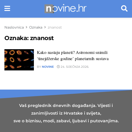
Naslovnica
Oznaka
znanost
Oznaka:
znanost
Kako nastaju planeti? Astronomi snimili
‘tinejdžerske godine’ planetarnih sustava
BY
NOVINE
24. SIJEČNJA 2026.
Vaš preglednik dnevnih događanja. Vijesti i
zanimljivosti iz Hrvatske i svijeta,
sve o biznisu, modi, zabavi, ljubavi i putovanjima.