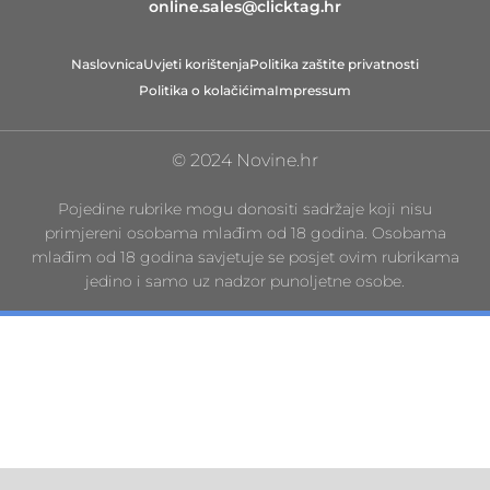
online.sales@clicktag.hr
Naslovnica
Uvjeti korištenja
Politika zaštite privatnosti
Politika o kolačićima
Impressum
© 2024 Novine.hr
Pojedine rubrike mogu donositi sadržaje koji nisu
primjereni osobama mlađim od 18 godina. Osobama
mlađim od 18 godina savjetuje se posjet ovim rubrikama
jedino i samo uz nadzor punoljetne osobe.