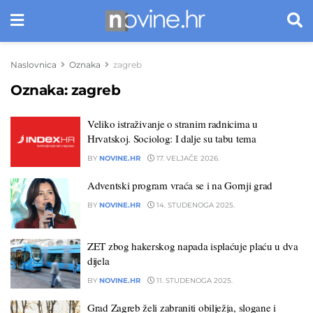
Naslovnica
Oznaka
zagreb
Oznaka:
zagreb
Veliko istraživanje o stranim radnicima u
Hrvatskoj. Sociolog: I dalje su tabu tema
BY
NOVINE.HR
17. VELJAČE 2026.
Adventski program vraća se i na Gornji grad
BY
NOVINE.HR
14. STUDENOGA 2025.
ZET zbog hakerskog napada isplaćuje plaću u dva
dijela
BY
NOVINE.HR
11. STUDENOGA 2025.
Grad Zagreb želi zabraniti obilježja, slogane i