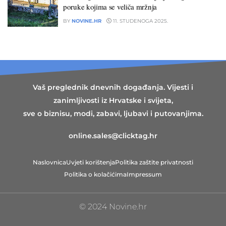
poruke kojima se veliča mržnja
BY
NOVINE.HR
11. STUDENOGA 2025.
Vaš preglednik dnevnih događanja. Vijesti i
zanimljivosti iz Hrvatske i svijeta,
sve o biznisu, modi, zabavi, ljubavi i putovanjima.
online.sales@clicktag.hr
Naslovnica
Uvjeti korištenja
Politika zaštite privatnosti
Politika o kolačićima
Impressum
© 2024 Novine.hr