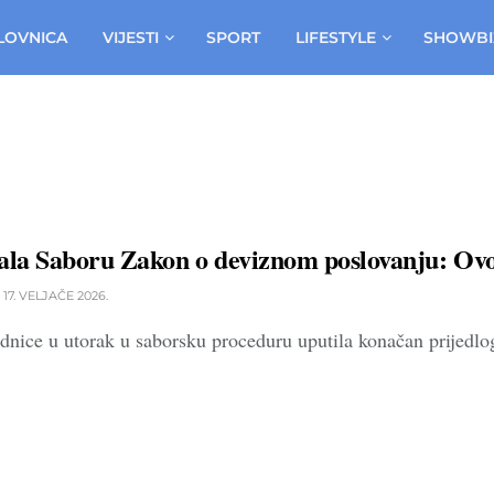
LOVNICA
VIJESTI
SPORT
LIFESTYLE
SHOWBI
ala Saboru Zakon o deviznom poslovanju: Ovo 
17. VELJAČE 2026.
ednice u utorak u saborsku proceduru uputila konačan prijed