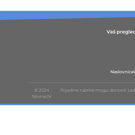
Vaš pregled
Naslovnica
© 2024
Pojedine rubrike mogu donositi sad
Novine.hr