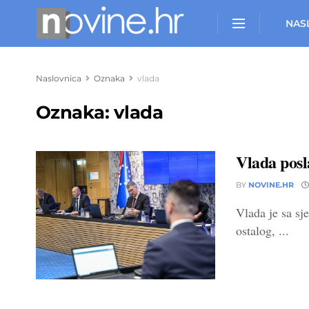
NAS
Naslovnica
Oznaka
vlada
Oznaka:
vlada
Vlada posl
BY
NOVINE.HR
Vlada je sa sj
ostalog, ...