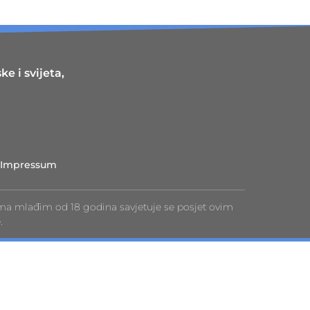
e i svijeta,
Impressum
ma mlađim od 18 godina savjetuje se posjet ovim
.