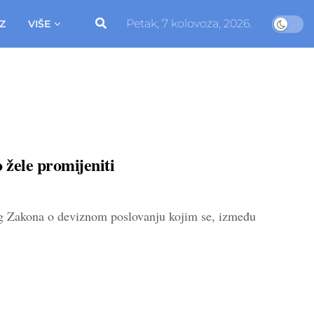
Petak, 7 kolovoza, 2026.
Z
VIŠE
žele promijeniti
log Zakona o deviznom poslovanju kojim se, između