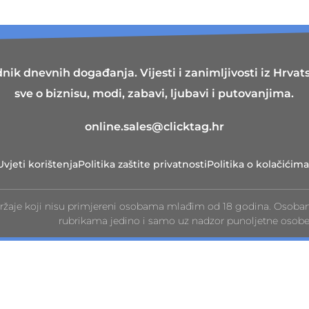
nik dnevnih događanja. Vijesti i zanimljivosti iz Hrvatsk
sve o biznisu, modi, zabavi, ljubavi i putovanjima.
online.sales@clicktag.hr
Uvjeti korištenja
Politika zaštite privatnosti
Politika o kolačićima
ržaje koji nisu primjereni osobama mlađim od 18 godina. Osoba
rubrikama jedino i samo uz nadzor punoljetne osobe