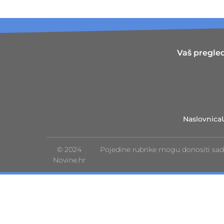
Vaš pregled
Naslovnica
© 2024
Pojedine rubrike mogu donositi sad
Novine.hr