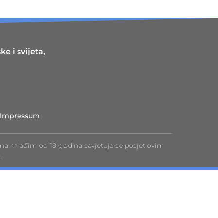
e i svijeta,
Impressum
ma mlađim od 18 godina savjetuje se posjet ovim
.