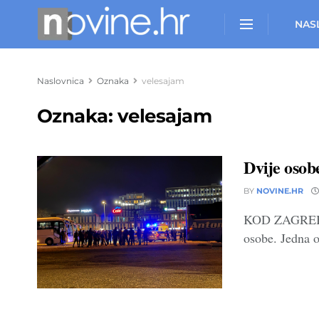
NAS
Naslovnica
Oznaka
velesajam
Oznaka:
velesajam
Dvije osob
BY
NOVINE.HR
KOD ZAGREBAČK
osobe. Jedna o