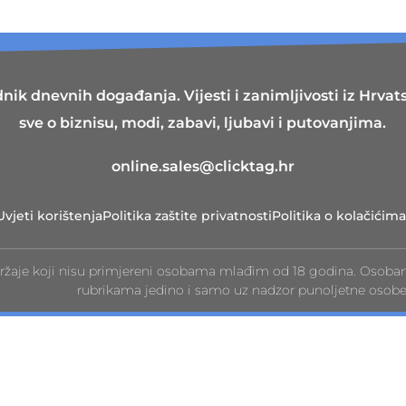
nik dnevnih događanja. Vijesti i zanimljivosti iz Hrvatsk
sve o biznisu, modi, zabavi, ljubavi i putovanjima.
online.sales@clicktag.hr
Uvjeti korištenja
Politika zaštite privatnosti
Politika o kolačićima
ržaje koji nisu primjereni osobama mlađim od 18 godina. Osoba
rubrikama jedino i samo uz nadzor punoljetne osobe