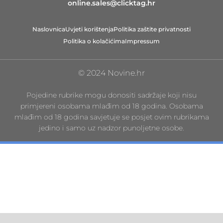
online.sales@clicktag.hr
Naslovnica
Uvjeti korištenja
Politika zaštite privatnosti
Politika o kolačićima
Impressum
© 2024 Novine.hr
Pojedine rubrike mogu donositi sadržaje koji nisu
primjereni osobama mlađim od 18 godina. Osobama
mlađim od 18 godina savjetuje se posjet ovim rubrikama
jedino i samo uz nadzor punoljetne osobe.