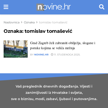
Naslovnica
Oznaka
tomislav tomašević
Oznaka:
tomislav tomašević
Grad Zagreb želi zabraniti obilježja, slogane i
poruke kojima se veliča mržnja
BY
NOVINE.HR
11. STUDENOGA 2025.
Vaš preglednik dnevnih događanja. Vijesti i
zanimljivosti iz Hrvatske i svijeta,
sve o biznisu, modi, zabavi, ljubavi i putovanjima.