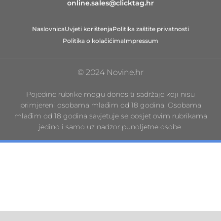
online.sales@clicktag.hr
Naslovnica
Uvjeti korištenja
Politika zaštite privatnosti
Politika o kolačićima
Impressum
© 2024 Novine.hr
Pojedine rubrike mogu donositi sadržaje koji nisu
primjereni osobama mlađim od 18 godina. Osobama
mlađim od 18 godina savjetuje se posjet ovim rubrikama
jedino i samo uz nadzor punoljetne osobe.