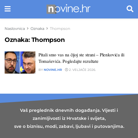
Naslovnica
Oznaka
Thompson
Oznaka:
Thompson
Pitali smo vas na čijoj ste strani – Plenkovića ili
Tomaševića. Pogledajte rezultate
BY
NOVINE.HR
2. VELJAČE 2026.
Vaš preglednik dnevnih događanja. Vijesti i
zanimljivosti iz Hrvatske i svijeta,
sve o biznisu, modi, zabavi, ljubavi i putovanjima.