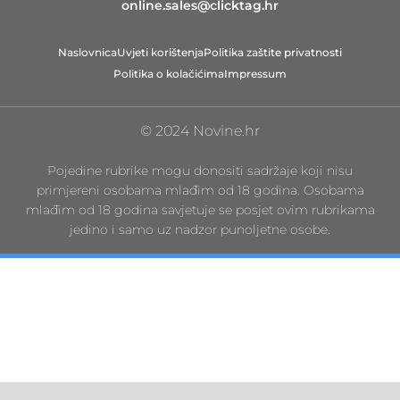
online.sales@clicktag.hr
Naslovnica
Uvjeti korištenja
Politika zaštite privatnosti
Politika o kolačićima
Impressum
© 2024 Novine.hr
Pojedine rubrike mogu donositi sadržaje koji nisu
primjereni osobama mlađim od 18 godina. Osobama
mlađim od 18 godina savjetuje se posjet ovim rubrikama
jedino i samo uz nadzor punoljetne osobe.