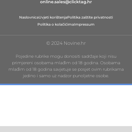
online.sales@clicktag.hr
Naslovnica
Uvjeti korištenja
Politika zaštite privatnosti
Politika o kolačićima
Impressum
© 2024 Novine.hr
Pojedine rubrike mogu donositi sadržaje koji nisu
primjereni osobama mlađim od 18 godina. Osobama
mlađim od 18 godina savjetuje se posjet ovim rubrikama
jedino i samo uz nadzor punoljetne osobe.