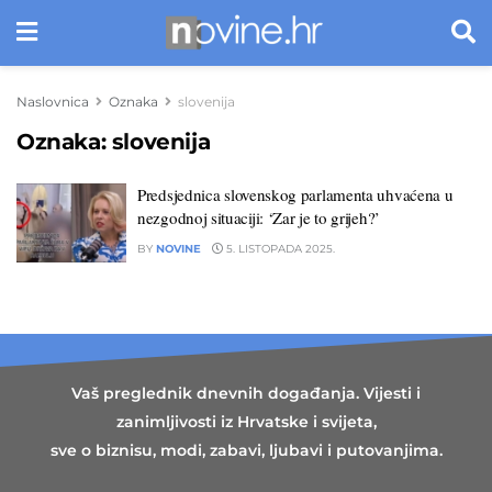
Naslovnica
Oznaka
slovenija
Oznaka:
slovenija
Predsjednica slovenskog parlamenta uhvaćena u
nezgodnoj situaciji: ‘Zar je to grijeh?’
BY
NOVINE
5. LISTOPADA 2025.
Vaš preglednik dnevnih događanja. Vijesti i
zanimljivosti iz Hrvatske i svijeta,
sve o biznisu, modi, zabavi, ljubavi i putovanjima.