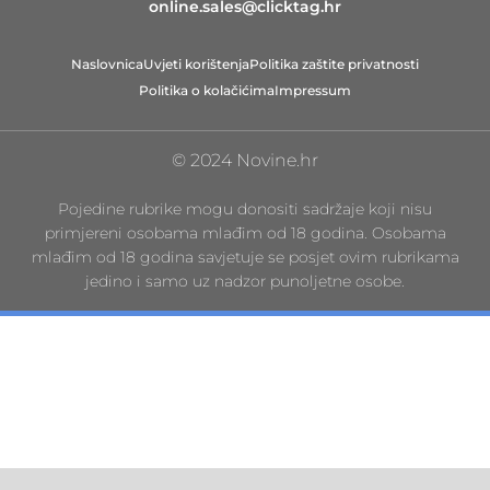
online.sales@clicktag.hr
Naslovnica
Uvjeti korištenja
Politika zaštite privatnosti
Politika o kolačićima
Impressum
© 2024 Novine.hr
Pojedine rubrike mogu donositi sadržaje koji nisu
primjereni osobama mlađim od 18 godina. Osobama
mlađim od 18 godina savjetuje se posjet ovim rubrikama
jedino i samo uz nadzor punoljetne osobe.