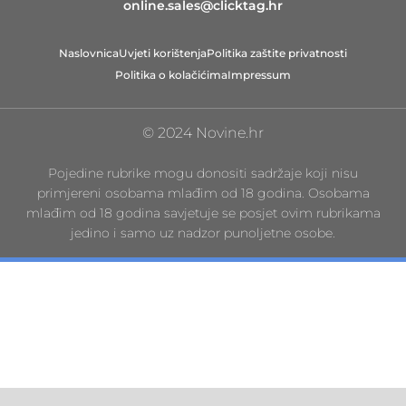
online.sales@clicktag.hr
Naslovnica
Uvjeti korištenja
Politika zaštite privatnosti
Politika o kolačićima
Impressum
© 2024 Novine.hr
Pojedine rubrike mogu donositi sadržaje koji nisu
primjereni osobama mlađim od 18 godina. Osobama
mlađim od 18 godina savjetuje se posjet ovim rubrikama
jedino i samo uz nadzor punoljetne osobe.