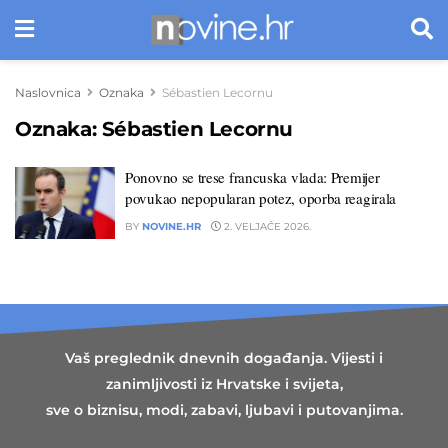
Naslovnica
Oznaka
Sébastien Lecornu
Oznaka:
Sébastien Lecornu
Ponovno se trese francuska vlada: Premijer
povukao nepopularan potez, oporba reagirala
BY
NOVINE.HR
2. VELJAČE 2026.
Vaš preglednik dnevnih događanja. Vijesti i
zanimljivosti iz Hrvatske i svijeta,
sve o biznisu, modi, zabavi, ljubavi i putovanjima.