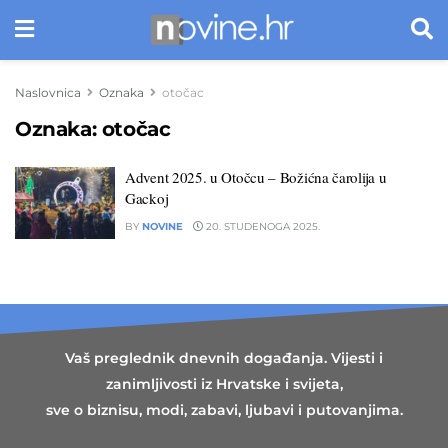
Naslovnica
Oznaka
otočac
Oznaka:
otočac
Advent 2025. u Otočcu – Božićna čarolija u
Gackoj
BY
NOVINE
20. STUDENOGA 2025.
Vaš preglednik dnevnih događanja. Vijesti i
zanimljivosti iz Hrvatske i svijeta,
sve o biznisu, modi, zabavi, ljubavi i putovanjima.