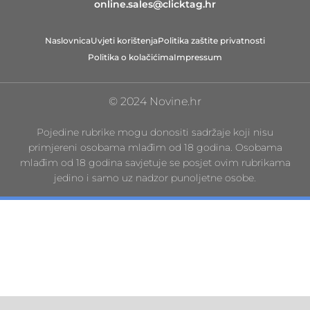
online.sales@clicktag.hr
Naslovnica
Uvjeti korištenja
Politika zaštite privatnosti
Politika o kolačićima
Impressum
© 2024 Novine.hr
Pojedine rubrike mogu donositi sadržaje koji nisu
primjereni osobama mlađim od 18 godina. Osobama
mlađim od 18 godina savjetuje se posjet ovim rubrikama
jedino i samo uz nadzor punoljetne osobe.