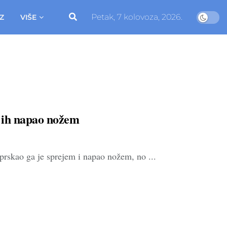
Petak, 7 kolovoza, 2026.
Z
VIŠE
On ih napao nožem
rskao ga je sprejem i napao nožem, no ...