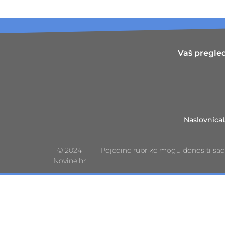
Vaš pregled
Naslovnica
© 2024
Pojedine rubrike mogu donositi sad
Novine.hr