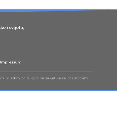
e i svijeta,
Impressum
ma mlađim od 18 godina savjetuje se posjet ovim
.