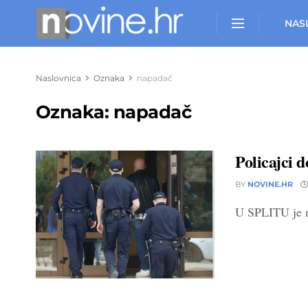
NAS
Naslovnica
Oznaka
napadač
Oznaka:
napadač
Policajci d
BY
NOVINE.HR
U SPLITU je mu