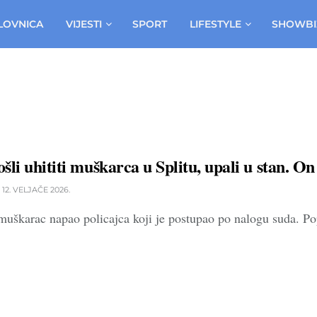
LOVNICA
VIJESTI
SPORT
LIFESTYLE
SHOWBI
ošli uhititi muškarca u Splitu, upali u stan. 
12. VELJAČE 2026.
škarac napao policajca koji je postupao po nalogu suda. Pop