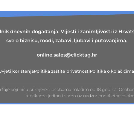
nik dnevnih događanja. Vijesti i zanimljivosti iz Hrvatsk
sve o biznisu, modi, zabavi, ljubavi i putovanjima.
online.sales@clicktag.hr
Uvjeti korištenja
Politika zaštite privatnosti
Politika o kolačićima
ržaje koji nisu primjereni osobama mlađim od 18 godina. Osoba
rubrikama jedino i samo uz nadzor punoljetne osobe