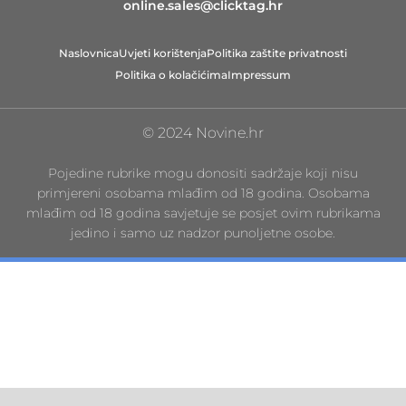
online.sales@clicktag.hr
Naslovnica
Uvjeti korištenja
Politika zaštite privatnosti
Politika o kolačićima
Impressum
© 2024 Novine.hr
Pojedine rubrike mogu donositi sadržaje koji nisu
primjereni osobama mlađim od 18 godina. Osobama
mlađim od 18 godina savjetuje se posjet ovim rubrikama
jedino i samo uz nadzor punoljetne osobe.