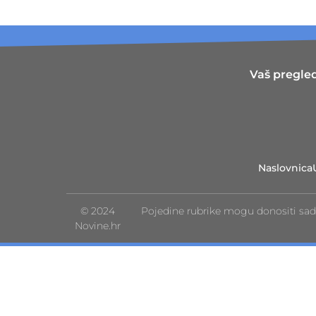
Vaš pregled
Naslovnica
© 2024
Pojedine rubrike mogu donositi sad
Novine.hr