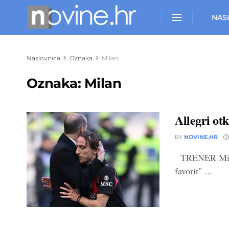
NAS
Naslovnica
Oznaka
Milan
Oznaka:
Milan
Allegri otk
BY
NOVINE.HR
TRENER Milana
favorit" ...