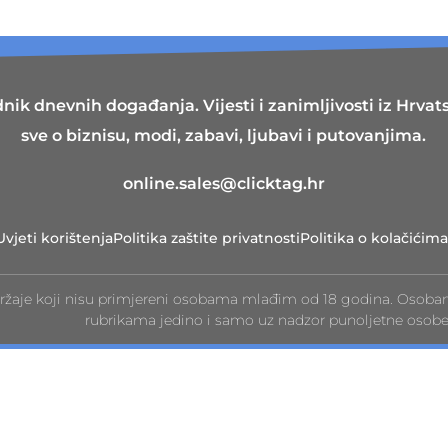
nik dnevnih događanja. Vijesti i zanimljivosti iz Hrvatsk
sve o biznisu, modi, zabavi, ljubavi i putovanjima.
online.sales@clicktag.hr
Uvjeti korištenja
Politika zaštite privatnosti
Politika o kolačićima
ržaje koji nisu primjereni osobama mlađim od 18 godina. Osoba
rubrikama jedino i samo uz nadzor punoljetne osobe