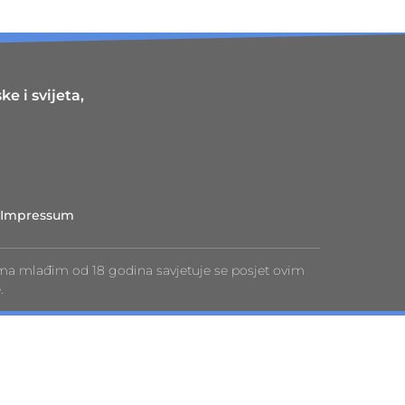
e i svijeta,
Impressum
ma mlađim od 18 godina savjetuje se posjet ovim
.