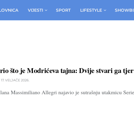
LOVNICA
VIJESTI
SPORT
LIFESTYLE
SHOWBI
rio što je Modrićeva tajna: Dvije stvari ga tje
17. VELJAČE 2026.
 Massimiliano Allegri najavio je sutrašnju utakmicu Serie A 