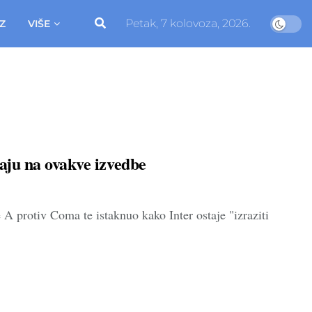
Petak, 7 kolovoza, 2026.
Z
VIŠE
raju na ovakve izvedbe
protiv Coma te istaknuo kako Inter ostaje "izraziti