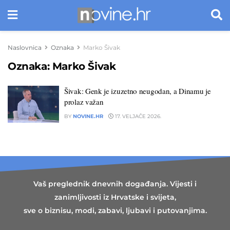
Naslovnica
Oznaka
Marko Šivak
Oznaka:
Marko Šivak
Šivak: Genk je izuzetno neugodan, a Dinamu je
prolaz važan
BY
NOVINE.HR
17. VELJAČE 2026.
Vaš preglednik dnevnih događanja. Vijesti i
zanimljivosti iz Hrvatske i svijeta,
sve o biznisu, modi, zabavi, ljubavi i putovanjima.