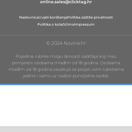
online.sales@clicktag.hr
Naslovnica
Uvjeti korištenja
Politika zaštite privatnosti
Politika o kolačićima
Impressum
© 2024 Novine.hr
Pojedine rubrike mogu donositi sadržaje koji nisu
primjereni osobama mlađim od 18 godina. Osobama
mlađim od 18 godina savjetuje se posjet ovim rubrikama
jedino i samo uz nadzor punoljetne osobe.