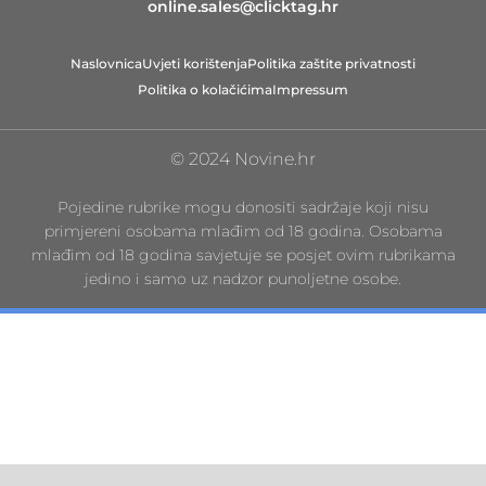
online.sales@clicktag.hr
Naslovnica
Uvjeti korištenja
Politika zaštite privatnosti
Politika o kolačićima
Impressum
© 2024 Novine.hr
Pojedine rubrike mogu donositi sadržaje koji nisu
primjereni osobama mlađim od 18 godina. Osobama
mlađim od 18 godina savjetuje se posjet ovim rubrikama
jedino i samo uz nadzor punoljetne osobe.