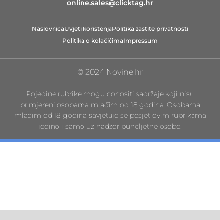
online.sales@clicktag.hr
Naslovnica
Uvjeti korištenja
Politika zaštite privatnosti
Politika o kolačićima
Impressum
© 2024 Novine.hr
Pojedine rubrike mogu donositi sadržaje koji nisu
primjereni osobama mlađim od 18 godina. Osobama
mlađim od 18 godina savjetuje se posjet ovim rubrikama
jedino i samo uz nadzor punoljetne osobe.