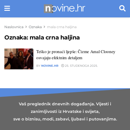
Naslovnica
Oznaka
mala crna haljina
Oznaka:
mala crna haljina
Teško je pronaći ljepše: Čizme Amal Clooney
osvajaju efektnim detaljem
BY
NOVINE.HR
25. STUDENOGA 2025.
Vaš preglednik dnevnih događanja. Vijesti i
zanimljivosti iz Hrvatske i svijeta,
sve o biznisu, modi, zabavi, ljubavi i putovanjima.