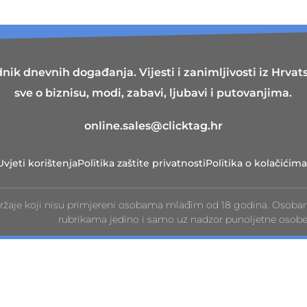
nik dnevnih događanja. Vijesti i zanimljivosti iz Hrvatsk
sve o biznisu, modi, zabavi, ljubavi i putovanjima.
online.sales@clicktag.hr
Uvjeti korištenja
Politika zaštite privatnosti
Politika o kolačićima
ržaje koji nisu primjereni osobama mlađim od 18 godina. Osoba
rubrikama jedino i samo uz nadzor punoljetne osobe