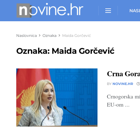
NAS
Naslovnica
Oznaka
Maida Gorčević
Oznaka:
Maida Gorčević
Crna Gora 
BY
NOVINE.HR
Crnogorska min
EU-om ...