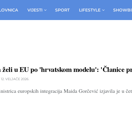
LOVNICA
VIJESTI
SPORT
LIFESTYLE
SHOWBI
želi u EU po 'hrvatskom modelu': 'Članice p
12. VELJAČE 2026.
istrica europskih integracija Maida Gorčević izjavila je u če