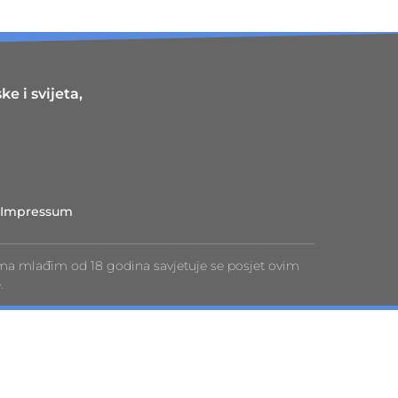
e i svijeta,
Impressum
ma mlađim od 18 godina savjetuje se posjet ovim
.