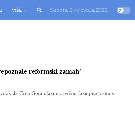
Subota, 8 kolovoza, 2026.
Z
VIŠE
repoznale reformski zamah'
tvrtak da Crna Gora ulazi u završnu fazu pregovora s