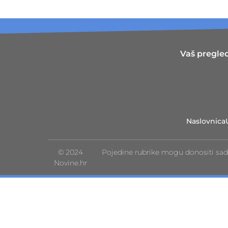
Vaš pregled
Naslovnica
© 2024
Pojedine rubrike mogu donositi sad
Novine.hr