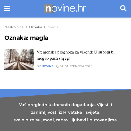
Naslovnica
Oznaka
magla
Oznaka:
magla
Vremenska prognoza za vikend: U subotu bi
mogao pasti snijeg!
BY
NOVINE
14. STUDENOGA 2025.
Vaš preglednik dnevnih događanja. Vijesti i
zanimljivosti iz Hrvatske i svijeta,
sve o biznisu, modi, zabavi, ljubavi i putovanjima.