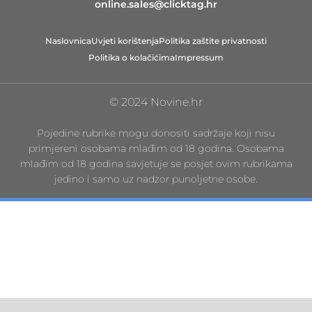
online.sales@clicktag.hr
Naslovnica
Uvjeti korištenja
Politika zaštite privatnosti
Politika o kolačićima
Impressum
© 2024 Novine.hr
Pojedine rubrike mogu donositi sadržaje koji nisu
primjereni osobama mlađim od 18 godina. Osobama
mlađim od 18 godina savjetuje se posjet ovim rubrikama
jedino i samo uz nadzor punoljetne osobe.