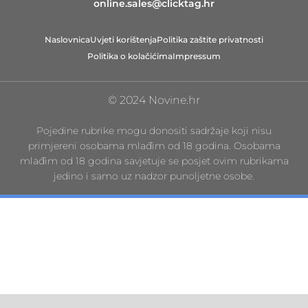
online.sales@clicktag.hr
Naslovnica
Uvjeti korištenja
Politika zaštite privatnosti
Politika o kolačićima
Impressum
© 2024 Novine.hr
Pojedine rubrike mogu donositi sadržaje koji nisu
primjereni osobama mlađim od 18 godina. Osobama
mlađim od 18 godina savjetuje se posjet ovim rubrikama
jedino i samo uz nadzor punoljetne osobe.