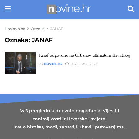
Naslovnica
Oznaka
JANAF
Oznaka:
JANAF
Janaf odgovorio na Orbanov ultimatum Hrvatskoj
BY
NOVINE.HR
27. VELJAČE 2026.
Vaš preglednik dnevnih događanja. Vijesti i
zanimljivosti iz Hrvatske i svijeta,
sve o biznisu, modi, zabavi, ljubavi i putovanjima.