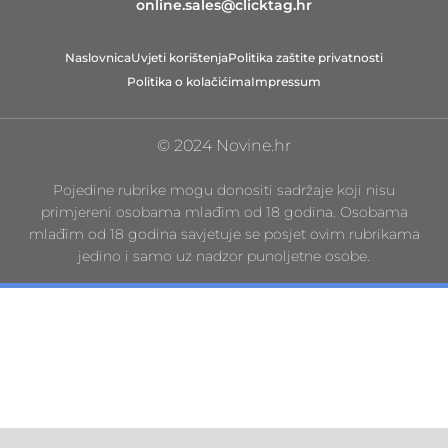
online.sales@clicktag.hr
Naslovnica
Uvjeti korištenja
Politika zaštite privatnosti
Politika o kolačićima
Impressum
© 2024 Novine.hr
Pojedine rubrike mogu donositi sadržaje koji nisu
primjereni osobama mlađim od 18 godina. Osobama
mlađim od 18 godina savjetuje se posjet ovim rubrikama
jedino i samo uz nadzor punoljetne osobe.