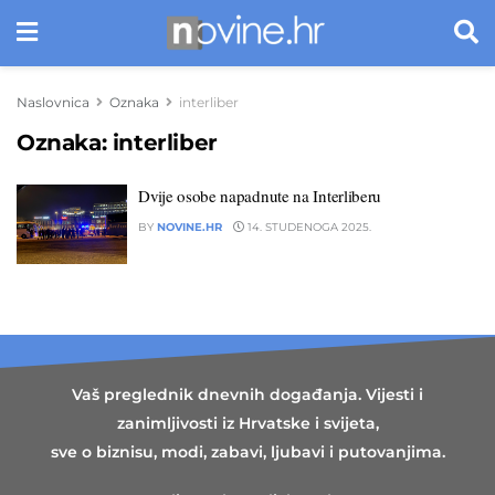
Naslovnica
Oznaka
interliber
Oznaka:
interliber
Dvije osobe napadnute na Interliberu
BY
NOVINE.HR
14. STUDENOGA 2025.
Vaš preglednik dnevnih događanja. Vijesti i
zanimljivosti iz Hrvatske i svijeta,
sve o biznisu, modi, zabavi, ljubavi i putovanjima.