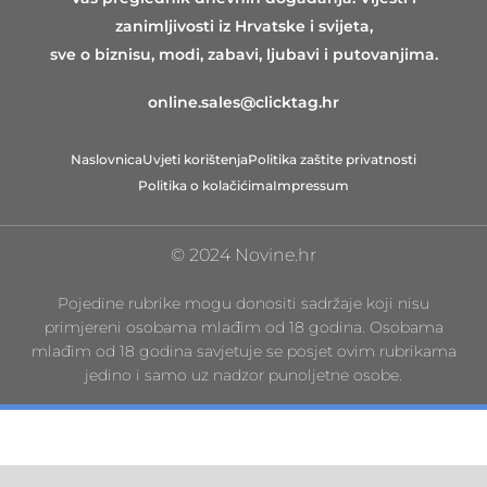
zanimljivosti iz Hrvatske i svijeta,
sve o biznisu, modi, zabavi, ljubavi i putovanjima.
online.sales@clicktag.hr
Naslovnica
Uvjeti korištenja
Politika zaštite privatnosti
Politika o kolačićima
Impressum
© 2024 Novine.hr
Pojedine rubrike mogu donositi sadržaje koji nisu
primjereni osobama mlađim od 18 godina. Osobama
mlađim od 18 godina savjetuje se posjet ovim rubrikama
jedino i samo uz nadzor punoljetne osobe.