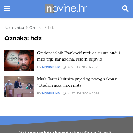
Naslovnica
Oznaka
hdz
Oznaka:
hdz
Gradonačelnik Franković tvrdi da su mu nudili
mito prije par godina. Nije ih prijavio
BY
NOVINE.HR
14. STUDENOGA 2025.
Mrak Taritaš kritizira prijedlog novog zakona:
‘Građani neće moći ništa’
BY
NOVINE.HR
14. STUDENOGA 2025.
Vaš preglednik dnevnih događanja. Vijesti i