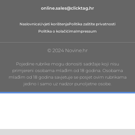
online.sales@clicktag.hr
Naslovnica
Uvjeti korištenja
Politika zaštite privatnosti
Politika o kolačićima
Impressum
© 2024 Novine.hr
Pojedine rubrike mogu donositi sadržaje koji nisu
primjereni osobama mlađim od 18 godina. Osobama
mlađim od 18 godina savjetuje se posjet ovim rubrikama
jedino i samo uz nadzor punoljetne osobe.