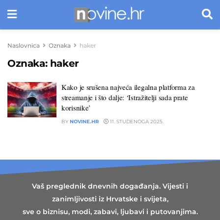
Naslovnica
Oznaka
haker
Oznaka:
haker
Kako je srušena najveća ilegalna platforma za
streamanje i što dalje: ‘Istražitelji sada prate
korisnike’
BY
NOVINE.HR
11. STUDENOGA 2025.
Vaš preglednik dnevnih događanja. Vijesti i
zanimljivosti iz Hrvatske i svijeta,
sve o biznisu, modi, zabavi, ljubavi i putovanjima.