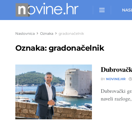
NAS
Naslovnica
Oznaka
gradonačelnik
Oznaka:
gradonačelnik
Dubrovački
BY
NOVINE.HR
Dubrovački gra
naveli razloge, 