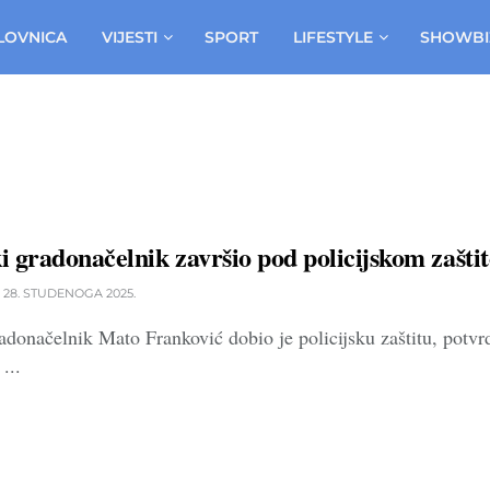
LOVNICA
VIJESTI
SPORT
LIFESTYLE
SHOWBI
 gradonačelnik završio pod policijskom zašti
28. STUDENOGA 2025.
donačelnik Mato Franković dobio je policijsku zaštitu, potvrd
...