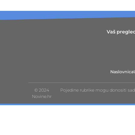
Vaš pregled
Naslovnica
© 2024
Pojedine rubrike mogu donositi sad
Novine.hr