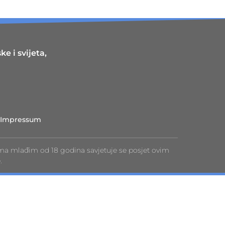
e i svijeta,
Impressum
ma mlađim od 18 godina savjetuje se posjet ovim
.