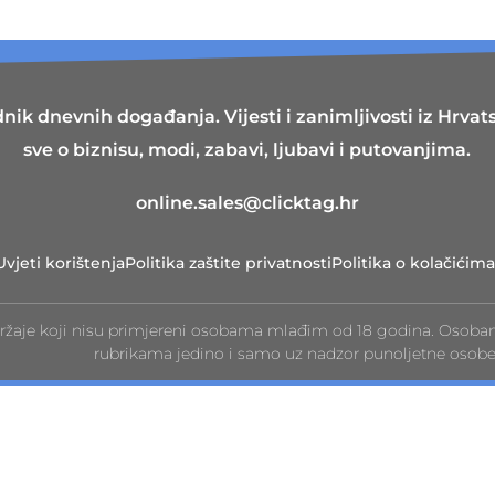
nik dnevnih događanja. Vijesti i zanimljivosti iz Hrvatsk
sve o biznisu, modi, zabavi, ljubavi i putovanjima.
online.sales@clicktag.hr
Uvjeti korištenja
Politika zaštite privatnosti
Politika o kolačićima
ržaje koji nisu primjereni osobama mlađim od 18 godina. Osoba
rubrikama jedino i samo uz nadzor punoljetne osobe