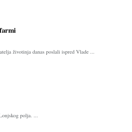
afarmi
atelja životinja danas poslali ispred Vlade ...
Lonjskog polja. ...