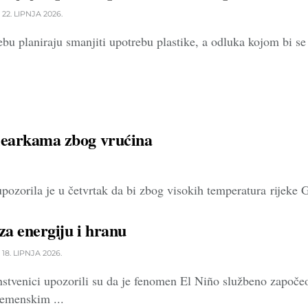
22. LIPNJA 2026.
u planiraju smanjiti upotrebu plastike, a odluka kojom bi se t
learkama zbog vrućina
zorila je u četvrtak da bi zbog visokih temperatura rijeke G
 za energiju i hranu
18. LIPNJA 2026.
stvenici upozorili su da je fenomen El Niño službeno započeo
emenskim ...