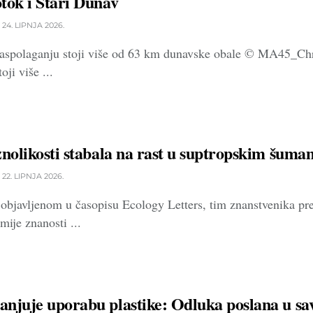
tok i Stari Dunav
24. LIPNJA 2026.
aspolaganju stoji više od 63 km dunavske obale © MA45_Chr
oji više ...
znolikosti stabala na rast u suptropskim šum
22. LIPNJA 2026.
 objavljenom u časopisu Ecology Letters, tim znanstvenika pre
ije znanosti ...
njuje uporabu plastike: Odluka poslana u sa