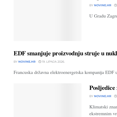
BY
NOVINE.HR
U Gradu Zagreb
EDF smanjuje proizvodnju struje u nuk
BY
NOVINE.HR
19. LIPNJA 2026.
Francuska državna elektroenergetska kompanija EDF upo
Posljedice
BY
NOVINE.HR
Klimatski znan
ekstremnim vr