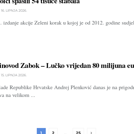
ci spasili 54 tisuće stabala
16. LIPNJA 2026.
. izdanje akcije Zeleni korak u kojoj je od 2012. godine sudje
inovod Zabok – Lučko vrijedan 80 milijuna e
15. LIPNJA 2026.
ade Republike Hrvatske Andrej Plenković danas je na prigodn
va na velikom ...
1
2
…
25