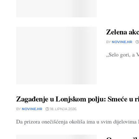
Zelena akc
BY
NOVINE.HR
„Selo gori, a V
Zagađenje u Lonjskom polju: Smeće u ri
BY
NOVINE.HR
18. LIPNJA 2026.
Da prizora onečišćenja okoliša ima u svim dijelovima Hr