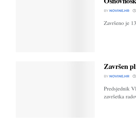
Osnovnoškol
BY
NOVINE.HR
Završeno je 13
Završen pl
BY
NOVINE.HR
Predsjednik Vl
završetka rado