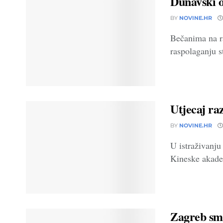
Dunavski o
BY
NOVINE.HR
Bečanima na r
raspolaganju st
Utjecaj ra
BY
NOVINE.HR
U istraživanju
Kineske akadem
Zagreb sma