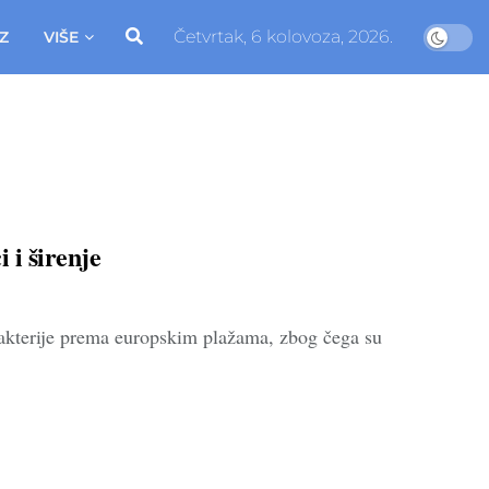
Četvrtak, 6 kolovoza, 2026.
Z
VIŠE
 i širenje
bakterije prema europskim plažama, zbog čega su