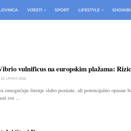
LOVNICA
VIJESTI
SPORT
LIFESTYLE
SHOWBI
Vibrio vulnificus na europskim plažama: Rizici
25. LIPNJA 2026.
ra omogućuju širenje slabo poznate, ali potencijalno opasne 
sti sve ...