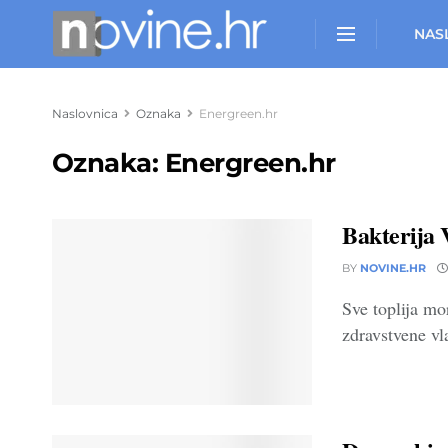
NAS
Naslovnica
Oznaka
Energreen.hr
Oznaka:
Energreen.hr
Bakterija 
BY
NOVINE.HR
Sve toplija mo
zdravstvene vla