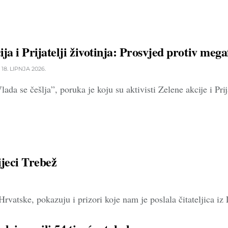
ija i Prijatelji životinja: Prosvjed protiv meg
18. LIPNJA 2026.
lada se češlja”, poruka je koju su aktivisti Zelene akcije i Prij
jeci Trebež
vatske, pokazuju i prizori koje nam je poslala čitateljica iz 