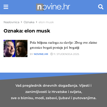
Naslovnica
Oznaka
elon musk
Oznaka:
elon musk
Pola bilijuna razloga za slavlje: Zbog ove zlatne
groznice bogati postaju još bogatiji
BY
NOVINE.HR
11. STUDENOGA 2025.
Vaš preglednik dnevnih događanja. Vijesti i
zanimljivosti iz Hrvatske i svijeta,
sve o biznisu, modi, zabavi, ljubavi i putovanjima.