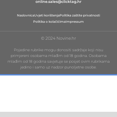
online.sales@clicktag.hr
Naslovnica
Uvjeti korištenja
Politika zaštite privatnosti
Politika o kolačićima
Impressum
© 2024 Novine.hr
Pojedine rubrike mogu donositi sadržaje koji nisu
primjereni osobama mlađim od 18 godina. Osobama
mlađim od 18 godina savjetuje se posjet ovim rubrikama
jedino i samo uz nadzor punoljetne osobe.