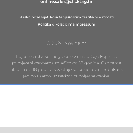
online.sales@clicktag.hr
Naslovnica
Uvjeti korištenja
Politika zaštite privatnosti
Politika o kolačićima
Impressum
© 2024 Novine.hr
Pojedine rubrike mogu donositi sadržaje koji nisu
primjereni osobama mlađim od 18 godina. Osobama
mlađim od 18 godina savjetuje se posjet ovim rubrikama
jedino i samo uz nadzor punoljetne osobe.