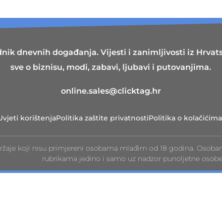
nik dnevnih događanja. Vijesti i zanimljivosti iz Hrvatsk
sve o biznisu, modi, zabavi, ljubavi i putovanjima.
online.sales@clicktag.hr
Uvjeti korištenja
Politika zaštite privatnosti
Politika o kolačićima
ržaje koji nisu primjereni osobama mlađim od 18 godina. Osoba
rubrikama jedino i samo uz nadzor punoljetne osobe