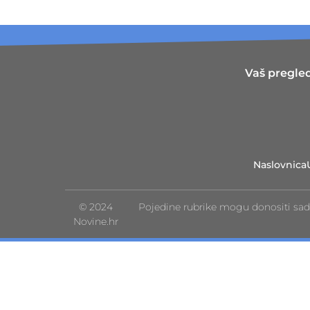
Vaš pregled
Naslovnica
© 2024
Pojedine rubrike mogu donositi sad
Novine.hr