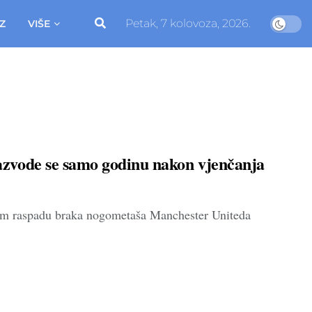
Petak, 7 kolovoza, 2026.
Z
VIŠE
vode se samo godinu nakon vjenčanja
odnom raspadu braka nogometaša Manchester Uniteda