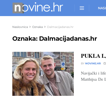
NAS
Naslovnica
Oznaka
Dalmacijadanas.hr
Oznaka:
Dalmacijadanas.hr
PUKLA LJU
BY
NOVINE.HR
Navijački i li
Matthijsa De Li