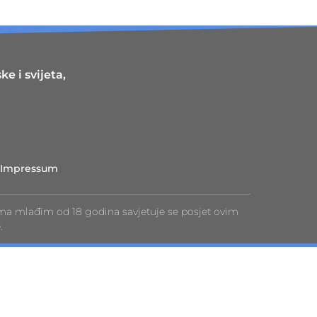
e i svijeta,
Impressum
ma mlađim od 18 godina savjetuje se posjet ovim
.