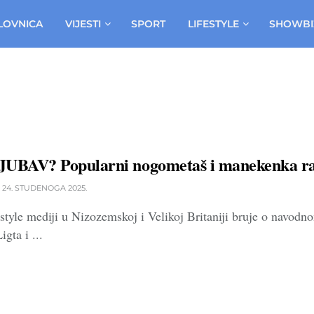
LOVNICA
VIJESTI
SPORT
LIFESTYLE
SHOWBI
BAV? Popularni nogometaš i manekenka raz
24. STUDENOGA 2025.
festyle mediji u Nizozemskoj i Velikoj Britaniji bruje o nav
gta i ...