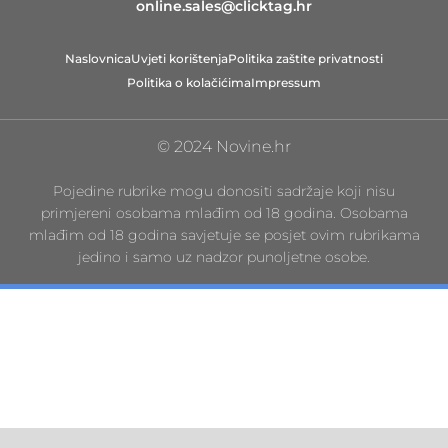
online.sales@clicktag.hr
Naslovnica
Uvjeti korištenja
Politika zaštite privatnosti
Politika o kolačićima
Impressum
© 2024 Novine.hr
Pojedine rubrike mogu donositi sadržaje koji nisu
primjereni osobama mlađim od 18 godina. Osobama
mlađim od 18 godina savjetuje se posjet ovim rubrikama
jedino i samo uz nadzor punoljetne osobe.