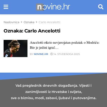
Naslovnica
Oznaka
Carlo Ancelotti
Oznaka:
Carlo Ancelotti
Ancelotti otkrio nevjerojatan podatak o Modriću:
Bio je jedini igrač…
BY
NOVINE.HR
14. STUDENOGA 2025.
Vaš preglednik dnevnih događanja. Vijesti i
zanimljivosti iz Hrvatske i svijeta,
sve o biznisu, modi, zabavi, ljubavi i putovanjima.