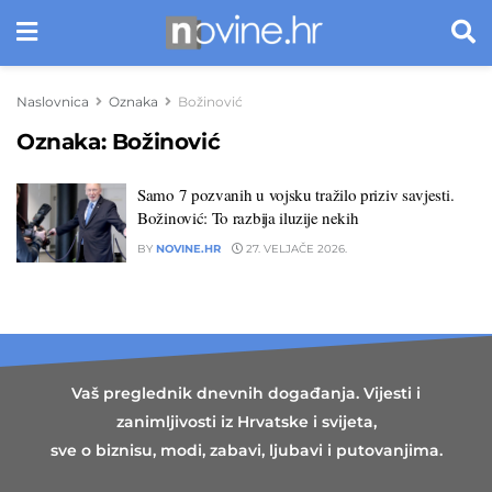
Naslovnica
Oznaka
Božinović
Oznaka:
Božinović
Samo 7 pozvanih u vojsku tražilo priziv savjesti.
Božinović: To razbija iluzije nekih
BY
NOVINE.HR
27. VELJAČE 2026.
Vaš preglednik dnevnih događanja. Vijesti i
zanimljivosti iz Hrvatske i svijeta,
sve o biznisu, modi, zabavi, ljubavi i putovanjima.