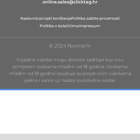
online.sales@clicktag.hr
Naslovnica
Uvjeti korištenja
Politika zaštite privatnosti
Politika o kolačićima
Impressum
© 2024 Novine.hr
Pojedine rubrike mogu donositi sadržaje koji nisu
primjereni osobama mlađim od 18 godina. Osobama
mlađim od 18 godina savjetuje se posjet ovim rubrikama
jedino i samo uz nadzor punoljetne osobe.