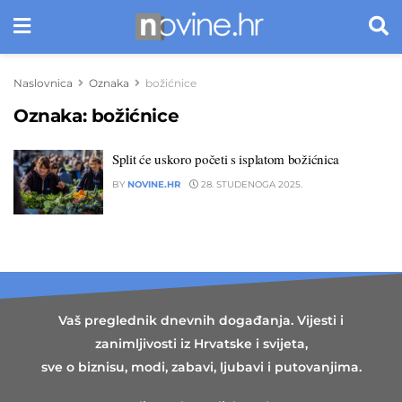
Naslovnica
Oznaka
božićnice
Oznaka:
božićnice
Split će uskoro početi s isplatom božićnica
BY
NOVINE.HR
28. STUDENOGA 2025.
Vaš preglednik dnevnih događanja. Vijesti i
zanimljivosti iz Hrvatske i svijeta,
sve o biznisu, modi, zabavi, ljubavi i putovanjima.