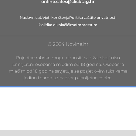
online.sales@clicktag.hr
Naslovnica
Uvjeti korištenja
Politika zaštite privatnosti
Politika o kolačićima
Impressum
© 2024 Novine.hr
Pojedine rubrike mogu donositi sadržaje koji nisu
primjereni osobama mlađim od 18 godina. Osobama
mlađim od 18 godina savjetuje se posjet ovim rubrikama
jedino i samo uz nadzor punoljetne osobe.