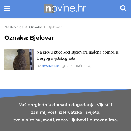
Naslovnica
Oznaka
Bjelovar
Oznaka:
Bjelovar
Na krovu kuće kod Bjelovara nađena bomba iz
Drugog svjetskog rata
BY
NOVINE.HR
17. VELJAČE 2026.
Vaš preglednik dnevnih događanja. Vijesti i
zanimljivosti iz Hrvatske i svijeta,
sve o biznisu, modi, zabavi, ljubavi i putovanjima.