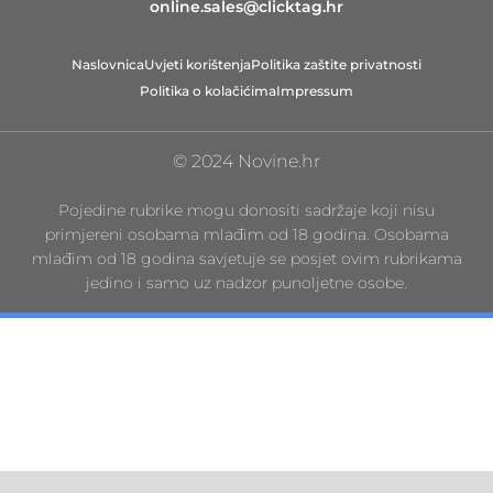
online.sales@clicktag.hr
Naslovnica
Uvjeti korištenja
Politika zaštite privatnosti
Politika o kolačićima
Impressum
© 2024 Novine.hr
Pojedine rubrike mogu donositi sadržaje koji nisu
primjereni osobama mlađim od 18 godina. Osobama
mlađim od 18 godina savjetuje se posjet ovim rubrikama
jedino i samo uz nadzor punoljetne osobe.