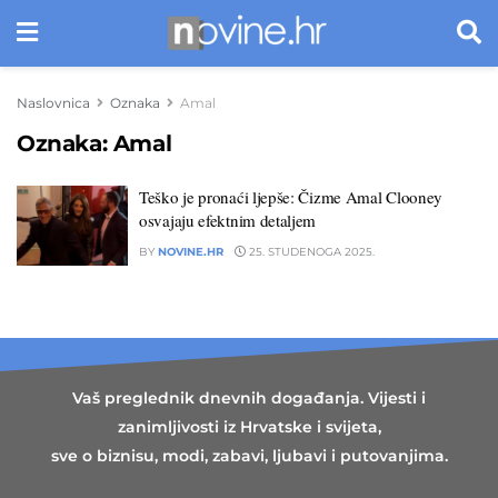
Naslovnica
Oznaka
Amal
Oznaka:
Amal
Teško je pronaći ljepše: Čizme Amal Clooney
osvajaju efektnim detaljem
BY
NOVINE.HR
25. STUDENOGA 2025.
Vaš preglednik dnevnih događanja. Vijesti i
zanimljivosti iz Hrvatske i svijeta,
sve o biznisu, modi, zabavi, ljubavi i putovanjima.