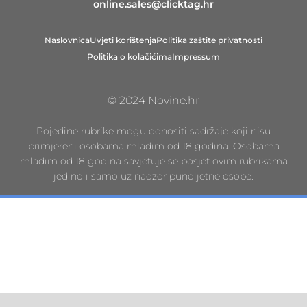
online.sales@clicktag.hr
Naslovnica
Uvjeti korištenja
Politika zaštite privatnosti
Politika o kolačićima
Impressum
© 2024 Novine.hr
Pojedine rubrike mogu donositi sadržaje koji nisu
primjereni osobama mlađim od 18 godina. Osobama
mlađim od 18 godina savjetuje se posjet ovim rubrikama
jedino i samo uz nadzor punoljetne osobe.