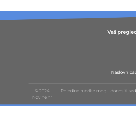
Vaš pregled
Naslovnica
© 2024
Pojedine rubrike mogu donositi sad
Novine.hr