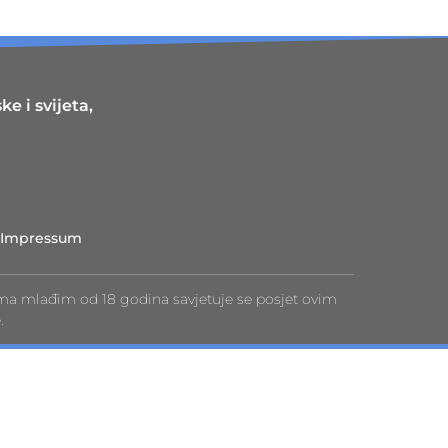
e i svijeta,
Impressum
ma mlađim od 18 godina savjetuje se posjet ovim
.