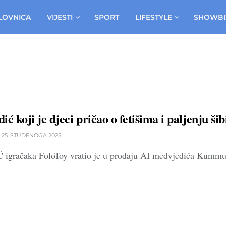
LOVNICA
VIJESTI
SPORT
LIFESTYLE
SHOWBI
ć koji je djeci pričao o fetišima i paljenju ši
25. STUDENOGA 2025.
račaka FoloToy vratio je u prodaju AI medvjedića Kummu, sa