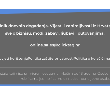
nik dnevnih događanja. Vijesti i zanimljivosti iz Hrvatsk
sve o biznisu, modi, zabavi, ljubavi i putovanjima.
online.sales@clicktag.hr
Uvjeti korištenja
Politika zaštite privatnosti
Politika o kolačićima
ržaje koji nisu primjereni osobama mlađim od 18 godina. Osoba
rubrikama jedino i samo uz nadzor punoljetne osobe