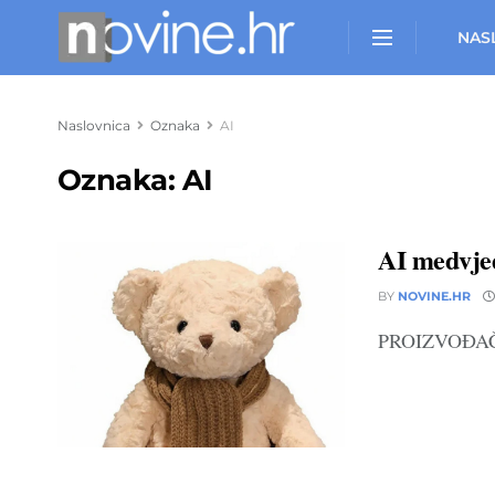
NAS
Naslovnica
Oznaka
AI
Oznaka:
AI
AI medvjedi
BY
NOVINE.HR
PROIZVOĐAČ ig