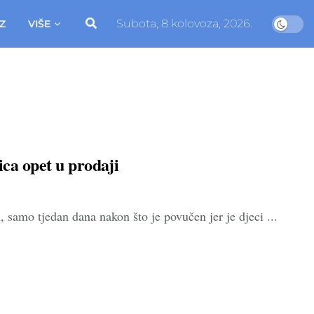
Subota, 8 kolovoza, 2026.
Z
VIŠE
bica opet u prodaji
mo tjedan dana nakon što je povučen jer je djeci ...