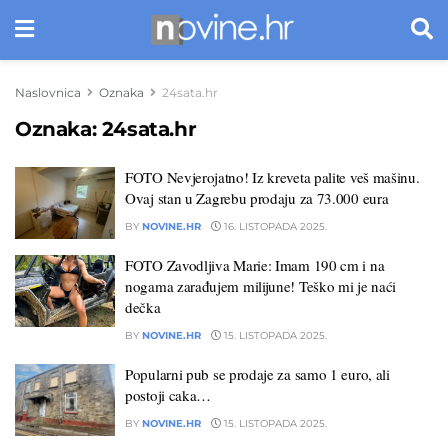
Naslovnica
Oznaka
24sata.hr
Oznaka:
24sata.hr
FOTO Nevjerojatno! Iz kreveta palite veš mašinu.
Ovaj stan u Zagrebu prodaju za 73.000 eura
BY
NOVINE.HR
16. LISTOPADA 2025.
FOTO Zavodljiva Marie: Imam 190 cm i na
nogama zarađujem milijune! Teško mi je naći
dečka
BY
NOVINE.HR
15. LISTOPADA 2025.
Popularni pub se prodaje za samo 1 euro, ali
postoji caka…
BY
NOVINE.HR
15. LISTOPADA 2025.