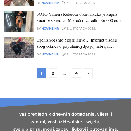
BY
NOVINE.HR
13. LISTOPADA 2025.
FOTO Vatrena Rebecca otkriva kako je kupila
kuću bez kredita: Mjesečno zaradim 86.000 eura
BY
NOVINE.HR
13. LISTOPADA 2025.
Cijeli život smo brojali krivo… Internet u šoku
zbog otkrića o popularnoj dječjoj nabrajalici
BY
NOVINE.HR
12. LISTOPADA 2025.
1
2
…
4
Vaš preglednik dnevnih događanja. Vijesti i
zanimljivosti iz Hrvatske i svijeta,
sve o biznisu, modi, zabavi, ljubavi i putovanjima.