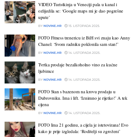
VIDEO Turistkinja u Veneciji pala u kanal i
ozlijedila se: ‘Google maps mi je dao pogrešne
upute’
BY
NOVINE.HR
15. LISTOPADA 2025.
FOTO Fitness trenericu iz BiH svi znaju kao Anny
Chanel: ‘Svom radniku poklonila sam stan!’
BY
NOVINE.HR
14. LISTOPADA 2025.
Tvrtka prodaje bezalkoholno vino za kućne
ljubimce
BY
NOVINE.HR
14. LISTOPADA 2025.
FOTO Stan s bazenom na krovu prodaju u
Dubrovniku. Ima i lift. ‘Iznimno je rijetko!’ A tek
cijena
BY
NOVINE.HR
14. LISTOPADA 2025.
FOTO Ima 21 godinu, a cijela je istetovirana! Evo
kako je prije izgledala: ‘Roditelji su zgroženi’