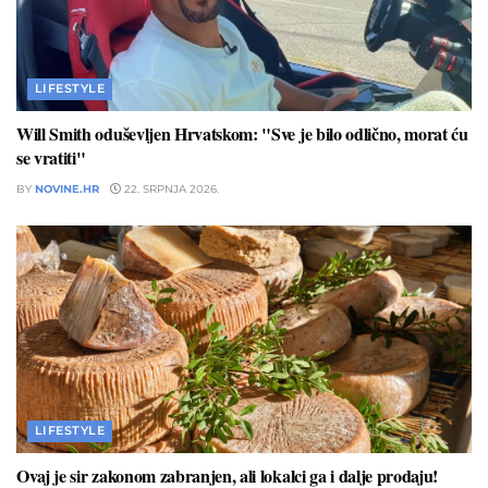
LIFESTYLE
Will Smith oduševljen Hrvatskom: "Sve je bilo odlično, morat ću
se vratiti"
BY
NOVINE.HR
22. SRPNJA 2026.
LIFESTYLE
Ovaj je sir zakonom zabranjen, ali lokalci ga i dalje prodaju!