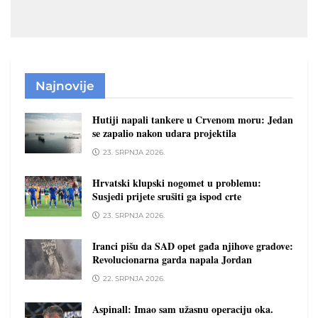
Najnovije
Hutiji napali tankere u Crvenom moru: Jedan
se zapalio nakon udara projektila
23. SRPNJA 2026.
Hrvatski klupski nogomet u problemu:
Susjedi prijete srušiti ga ispod crte
23. SRPNJA 2026.
Iranci pišu da SAD opet gađa njihove gradove:
Revolucionarna garda napala Jordan
22. SRPNJA 2026.
Aspinall: Imao sam užasnu operaciju oka.