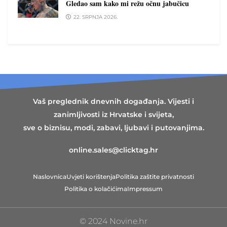
Gledao sam kako mi režu očnu jabučicu
22. SRPNJA 2026.
Vaš preglednik dnevnih događanja. Vijesti i
zanimljivosti iz Hrvatske i svijeta,
sve o biznisu, modi, zabavi, ljubavi i putovanjima.
online.sales@clicktag.hr
Naslovnica
Uvjeti korištenja
Politika zaštite privatnosti
Politika o kolačićima
Impressum
© 2024 Novine.hr