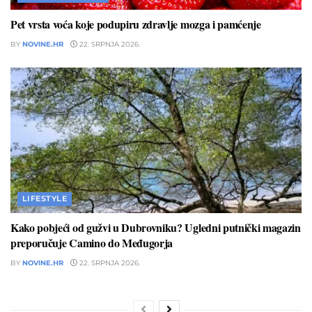
Pet vrsta voća koje podupiru zdravlje mozga i pamćenje
BY
NOVINE.HR
22. SRPNJA 2026.
LIFESTYLE
Kako pobjeći od gužvi u Dubrovniku? Ugledni putnički magazin
preporučuje Camino do Međugorja
BY
NOVINE.HR
22. SRPNJA 2026.