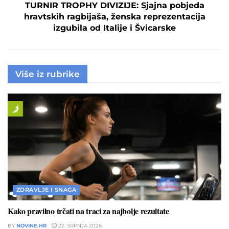
TURNIR TROPHY DIVIZIJE: Sjajna pobjeda
hravtskih ragbijaša, ženska reprezentacija
izgubila od Italije i Švicarske
Više iz rubrike
ZDRAVLJE I SNAGA
Kako pravilno trčati na traci za najbolje rezultate
BY
NOVINE.HR
22. SRPNJA 2026.