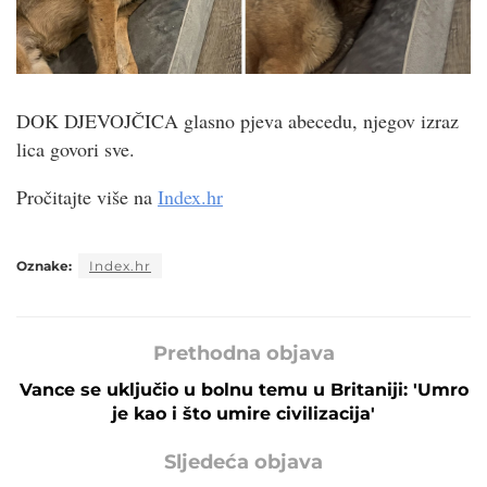
DOK DJEVOJČICA glasno pjeva abecedu, njegov izraz
lica govori sve.
Pročitajte više na
Index.hr
Oznake:
Index.hr
Prethodna objava
Vance se uključio u bolnu temu u Britaniji: 'Umro
je kao i što umire civilizacija'
Sljedeća objava