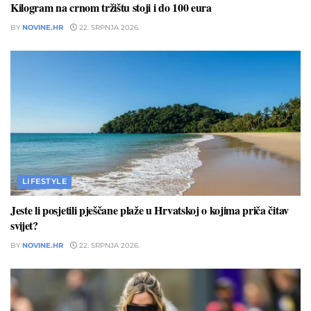
Kilogram na crnom tržištu stoji i do 100 eura
BY
NOVINE.HR
22. SRPNJA 2026.
LIFESTYLE
Jeste li posjetili pješčane plaže u Hrvatskoj o kojima priča čitav
svijet?
BY
NOVINE.HR
22. SRPNJA 2026.