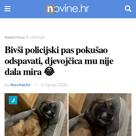
Naslovnica
Lifestyle
Bivši policijski pas pokušao
odspavati, djevojčica mu nije
dala mira 😂
by
Novine.hr
5. lipnja 2026.