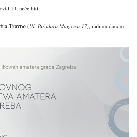
vid 19, neće biti.
ntra Travno
(
Ul. Božidara Magovca 17
), radnim danom