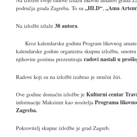
Na izložbi svoje radove izlažu likovni amateri grada Z
„HLD“
„Ama Artem
područja grada Zagreba. To su
,
38 autora
Na izložbi izlaže
.
Kroz kalendarsku godinu Program likovnog amater
kalendarske godine organizira skupnu izložbu, smotru 
radovi nastali u prošlo
njihovim gostima prezentiraju
Radove koji su na izložbi izabrao je stručni žiri.
Kulturni centar Trav
Ove godine domaćin izložbe je
Programa likovnog
informacije Maksimir kao nositelja
Zagreba.
Pokrovitelj skupne izložbe je grad Zagreb.