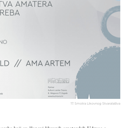
17. Smotra Likovnog Stvaralaštva