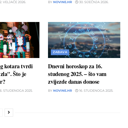
2. VELJAČE 2026.
BY
NOVINE.HR
30. SIJEČNJA 2026.
ZABAVA
g kotara tvrdi
Dnevni horoskop za 16.
zla". Što je
studenog 2025. – što vam
ar?
zvijezde danas donose
6. STUDENOGA 2025.
BY
NOVINE.HR
16. STUDENOGA 2025.