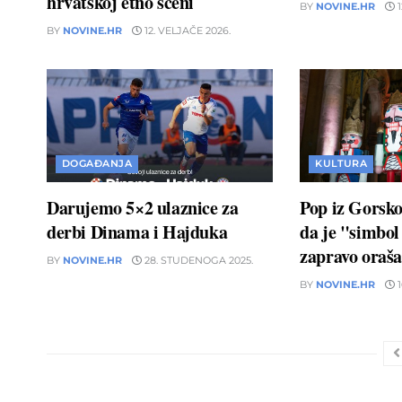
hrvatskoj etno sceni
BY
NOVINE.HR
1
BY
NOVINE.HR
12. VELJAČE 2026.
DOGAĐANJA
KULTURA
Darujemo 5×2 ulaznice za
Pop iz Gorsko
derbi Dinama i Hajduka
da je "simbol 
zapravo oraš
BY
NOVINE.HR
28. STUDENOGA 2025.
BY
NOVINE.HR
1