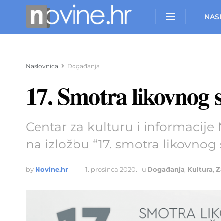
NAS
Naslovnica
Događanja
17. Smotra likovnog 
Centar za kulturu i informacije 
na izložbu “17. smotra likovnog
by
Novine.hr
1. prosinca 2020.
u
Događanja
,
Kultura
,
Z