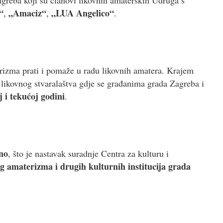
agreba koji su članovi likovnih amaterskih Udruga s
“
„Amaciz“
„LUA Angelico“
,
,
.
izma prati i pomaže u radu likovnih amatera. Krajem
likovnog stvaralaštva gdje se građanima grada Zagreba i
j i tekućoj godini
.
no
, što je nastavak suradnje Centra za kulturu i
 amaterizma i drugih kulturnih institucija grada