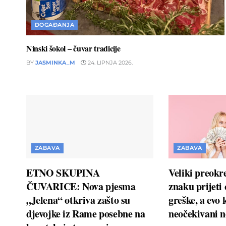
DOGAĐANJA
Ninski šokol – čuvar tradicije
BY
JASMINKA_M
24. LIPNJA 2026.
ZABAVA
ZABAVA
ETNO SKUPINA
Veliki preokr
ČUVARICE: Nova pjesma
znaku prijeti
„Jelena“ otkriva zašto su
greške, a evo 
djevojke iz Rame posebne na
neočekivani n