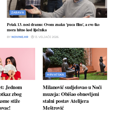
ZABAVA
Petak 13. nosi dramu: Ovom znaku 'puca film', a evo tko
mora hitno kod liječnika
BY
NOVINE.HR
13. VELJAČE 2026.
HRVATSKA
et: Jednom
Milanović sudjelovao u Noći
 otkaz zbog
muzeja: Obišao obnovljeni
kome stiže
stalni postav Atelijera
ovac!
Meštrović