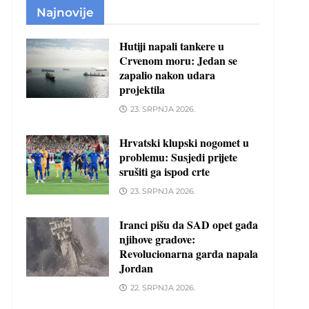
Najnovije
Hutiji napali tankere u
Crvenom moru: Jedan se
zapalio nakon udara
projektila
23. SRPNJA 2026.
Hrvatski klupski nogomet u
problemu: Susjedi prijete
srušiti ga ispod crte
23. SRPNJA 2026.
Iranci pišu da SAD opet gađa
njihove gradove:
Revolucionarna garda napala
Jordan
22. SRPNJA 2026.