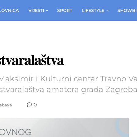
LOVNICA
VIJESTI
SPORT
LIFESTYLE
SHOWBI
stvaralaštva
Maksimir i Kulturni centar Travno Va
 stvaralaštva amatera grada Zagreba
0
abava