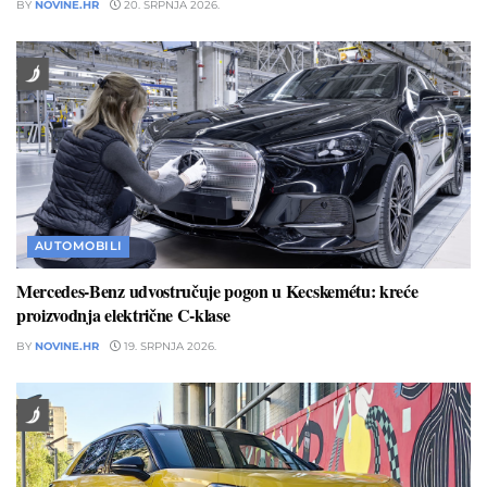
BY
NOVINE.HR
20. SRPNJA 2026.
AUTOMOBILI
Mercedes-Benz udvostručuje pogon u Kecskemétu: kreće
proizvodnja električne C-klase
BY
NOVINE.HR
19. SRPNJA 2026.