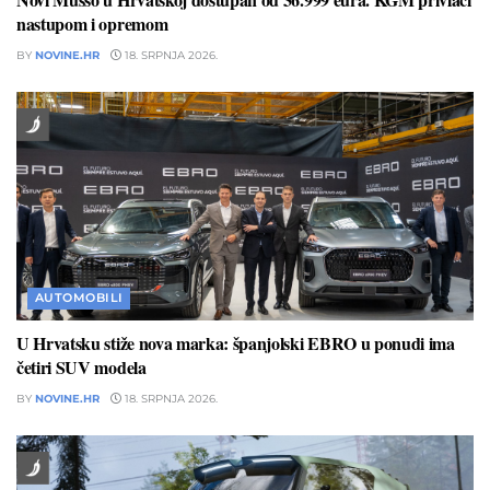
nastupom i opremom
BY
NOVINE.HR
18. SRPNJA 2026.
AUTOMOBILI
U Hrvatsku stiže nova marka: španjolski EBRO u ponudi ima
četiri SUV modela
BY
NOVINE.HR
18. SRPNJA 2026.