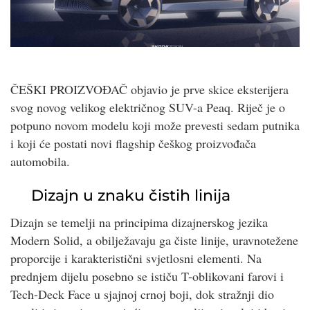
ČEŠKI PROIZVOĐAČ objavio je prve skice eksterijera
svog novog velikog električnog SUV-a Peaq. Riječ je o
potpuno novom modelu koji može prevesti sedam putnika
i koji će postati novi flagship češkog proizvođača
automobila.
Dizajn u znaku čistih linija
Dizajn se temelji na principima dizajnerskog jezika
Modern Solid, a obilježavaju ga čiste linije, uravnotežene
proporcije i karakteristični svjetlosni elementi. Na
prednjem dijelu posebno se ističu T-oblikovani farovi i
Tech-Deck Face u sjajnoj crnoj boji, dok stražnji dio