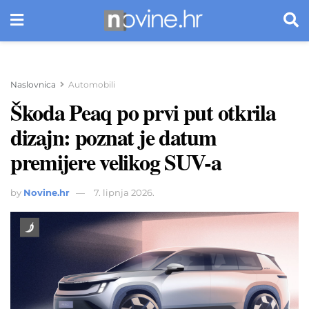
Naslovnica
Automobili
Škoda Peaq po prvi put otkrila
dizajn: poznat je datum
premijere velikog SUV-a
by
Novine.hr
7. lipnja 2026.