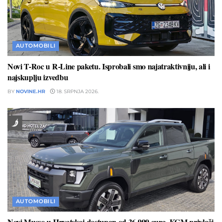
AUTOMOBILI
Novi T-Roc u R-Line paketu. Isprobali smo najatraktivniju, ali i
najskuplju izvedbu
BY
NOVINE.HR
18. SRPNJA 2026.
AUTOMOBILI
Novi Musso u Hrvatskoj dostupan od 36.999 eura. KGM privlači