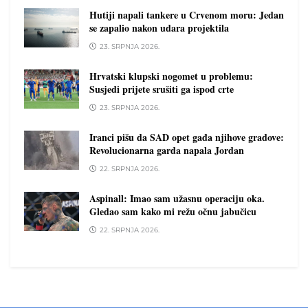
Hutiji napali tankere u Crvenom moru: Jedan
se zapalio nakon udara projektila
23. SRPNJA 2026.
Hrvatski klupski nogomet u problemu:
Susjedi prijete srušiti ga ispod crte
23. SRPNJA 2026.
Iranci pišu da SAD opet gađa njihove gradove:
Revolucionarna garda napala Jordan
22. SRPNJA 2026.
Aspinall: Imao sam užasnu operaciju oka.
Gledao sam kako mi režu očnu jabučicu
22. SRPNJA 2026.