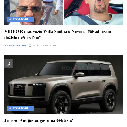
AUTOMOBILI
VIDEO Rimac vozio Willa Smitha u Neveri. “Nikad nisam
doživio nešto slično”
BY
NOVINE.HR
21. SRPNJA 2026.
AUTOMOBILI
Je li ovo Audijev odgovor na G-klasu?