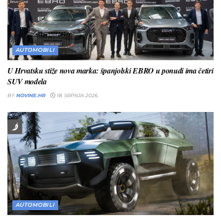
AUTOMOBILI
U Hrvatsku stiže nova marka: španjolski EBRO u ponudi ima četiri
SUV modela
BY
NOVINE.HR
18. SRPNJA 2026.
AUTOMOBILI