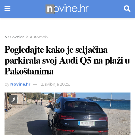
Naslovnica
Automobili
Pogledajte kako je seljačina
parkirala svoj Audi Q5 na plaži u
Pakoštanima
by
Novine.hr
2. svibnja 2025.