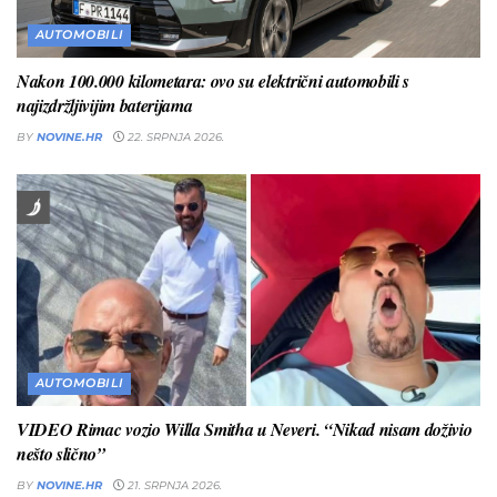
AUTOMOBILI
Nakon 100.000 kilometara: ovo su električni automobili s
najizdržljivijim baterijama
BY
NOVINE.HR
22. SRPNJA 2026.
AUTOMOBILI
VIDEO Rimac vozio Willa Smitha u Neveri. “Nikad nisam doživio
nešto slično”
BY
NOVINE.HR
21. SRPNJA 2026.