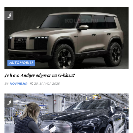
AUTOMOBILI
Je li ovo Audijev odgovor na G-klasu?
BY
NOVINE.HR
20. SRPNJA 2026.