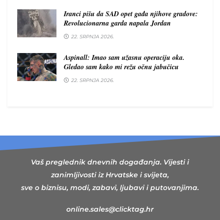
Iranci pišu da SAD opet gađa njihove gradove:
Revolucionarna garda napala Jordan
22. SRPNJA 2026.
Aspinall: Imao sam užasnu operaciju oka.
Gledao sam kako mi režu očnu jabučicu
22. SRPNJA 2026.
Vaš preglednik dnevnih događanja. Vijesti i
zanimljivosti iz Hrvatske i svijeta,
sve o biznisu, modi, zabavi, ljubavi i putovanjima.
online.sales@clicktag.hr