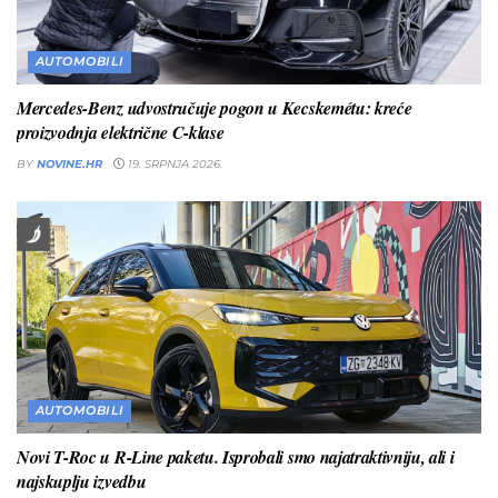
AUTOMOBILI
Mercedes-Benz udvostručuje pogon u Kecskemétu: kreće
proizvodnja električne C-klase
BY
NOVINE.HR
19. SRPNJA 2026.
AUTOMOBILI
Novi T-Roc u R-Line paketu. Isprobali smo najatraktivniju, ali i
najskuplju izvedbu