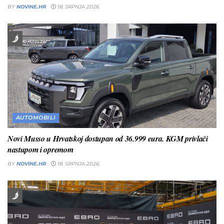
BY
NOVINE.HR
18. SRPNJA 2026.
AUTOMOBILI
Novi Musso u Hrvatskoj dostupan od 36.999 eura. KGM privlači
nastupom i opremom
BY
NOVINE.HR
18. SRPNJA 2026.