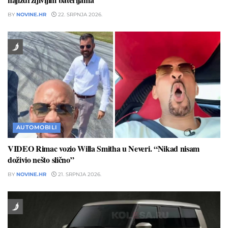
BY
NOVINE.HR
22. SRPNJA 2026.
AUTOMOBILI
VIDEO Rimac vozio Willa Smitha u Neveri. “Nikad nisam
doživio nešto slično”
BY
NOVINE.HR
21. SRPNJA 2026.