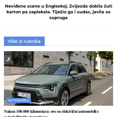
Neviđene scene u Engleskoj. Zvijezda dobila žuti
karton pa zaplakala. Tiješio ga i sudac, javila se
supruga
Više iz rubrike
AUTOMOBILI
Nakon 100.000 kilometara: ovo su električni automobili s
najizdržljivijim baterijama