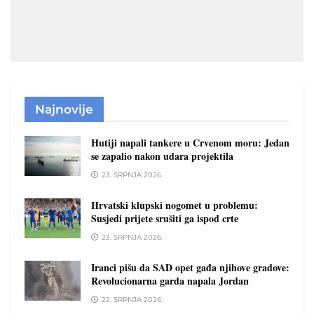
Najnovije
Hutiji napali tankere u Crvenom moru: Jedan
se zapalio nakon udara projektila
23. SRPNJA 2026.
Hrvatski klupski nogomet u problemu:
Susjedi prijete srušiti ga ispod crte
23. SRPNJA 2026.
Iranci pišu da SAD opet gađa njihove gradove:
Revolucionarna garda napala Jordan
22. SRPNJA 2026.