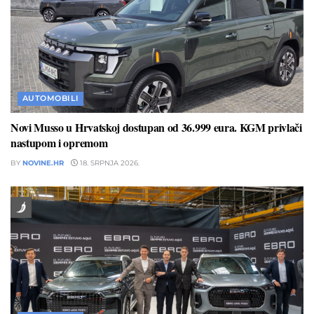
AUTOMOBILI
Novi Musso u Hrvatskoj dostupan od 36.999 eura. KGM privlači
nastupom i opremom
BY
NOVINE.HR
18. SRPNJA 2026.