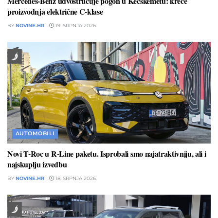
Mercedes-Benz udvostručuje pogon u Kecskemétu: kreće
proizvodnja električne C-klase
BY
NOVINE.HR
19. SRPNJA 2026.
AUTOMOBILI
Novi T-Roc u R-Line paketu. Isprobali smo najatraktivniju, ali i
najskuplju izvedbu
BY
NOVINE.HR
18. SRPNJA 2026.