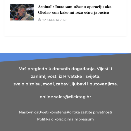
Aspinall: Imao sam užasnu operaciju oka.
Gledao sam kako mi režu očnu jabučicu
22. SRPNJA 2026.
Vaš preglednik dnevnih događanja. Vijesti i
zanimljivosti iz Hrvatske i svijeta,
sve o biznisu, modi, zabavi, ljubavi i putovanjima.
online.sales@clicktag.hr
Naslovnica
Uvjeti korištenja
Politika zaštite privatnosti
Politika o kolačićima
Impressum