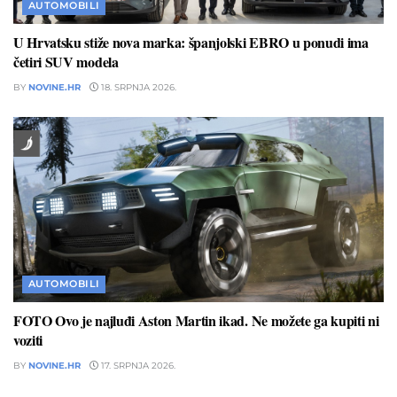
AUTOMOBILI
U Hrvatsku stiže nova marka: španjolski EBRO u ponudi ima
četiri SUV modela
BY
NOVINE.HR
18. SRPNJA 2026.
AUTOMOBILI
FOTO Ovo je najluđi Aston Martin ikad. Ne možete ga kupiti ni
voziti
BY
NOVINE.HR
17. SRPNJA 2026.